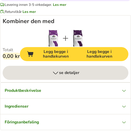
Levering innen 3-5 virkedager.
Les mer
Returvilkår
Les mer
Kombiner den med
Totalt
Legg begge i
Legg begge i
0,00 kr
handlekurven
handlekurven
se detaljer
Produktbeskrivelse
Ingredienser
Fôringsanbefaling