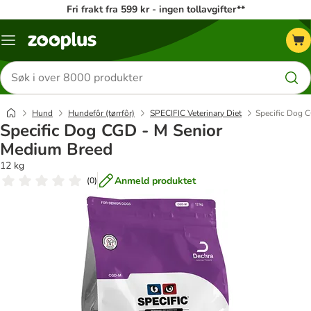
Fri frakt fra 599 kr - ingen tollavgifter**
Katalogmeny
Søk
etter
produkter
Hund
Hundefôr (tørrfôr)
SPECIFIC Veterinary Diet
Specific Dog 
Specific Dog CGD - M Senior
Medium Breed
12 kg
Anmeld produktet
(
0
)