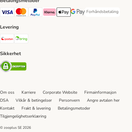
Betalingsmetoder
Forhåndsbetaling
Forhåndsbetaling Paym
Visa Payment Method
Mastercard Payment Method
PayPal Payment Method
Klarna Payment Method
Apple Pay Payment Method
Google Pay Payment Method
Levering
Posten Shipping Method
Bring Shipping Method
Sikkerhet
Security
Om oss
Karriere
Corporate Website
Firmainformasjon
DSA
Vilkår & betingelser
Personvern
Angre avtalen her
Kontakt
Frakt & levering
Betalingsmetoder
Tilgjengelighetserklæring
© zooplus SE
2026