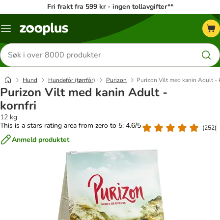
Fri frakt fra 599 kr - ingen tollavgifter**
Katalogmeny
Søk
etter
produkter
Hund
Hundefôr (tørrfôr)
Purizon
Purizon Vilt med kanin Adult - 
Purizon Vilt med kanin Adult -
kornfri
12 kg
This is a stars rating area from zero to 5: 4.6/5
(
252
)
Anmeld produktet