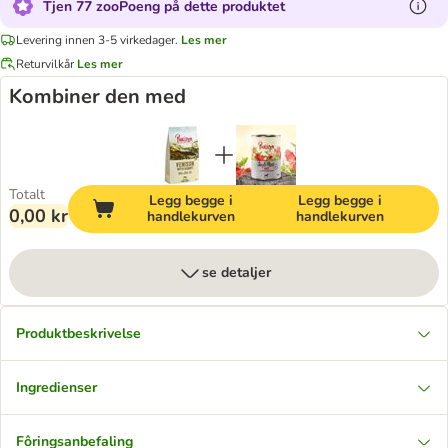
Tjen 77 zooPoeng på dette produktet
Levering innen 3-5 virkedager.
Les mer
Returvilkår
Les mer
Kombiner den med
Totalt
Legg begge i
Legg begge i
0,00 kr
handlekurven
handlekurven
se detaljer
Produktbeskrivelse
Ingredienser
Fôringsanbefaling