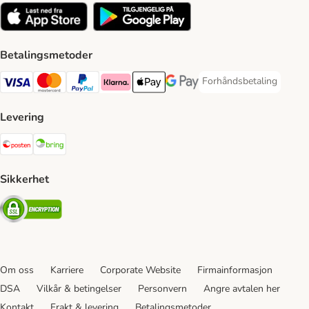
Betalingsmetoder
Forhåndsbetaling
Forhåndsbetaling Paym
Visa Payment Method
Mastercard Payment Method
PayPal Payment Method
Klarna Payment Method
Apple Pay Payment Method
Google Pay Payment Method
Levering
Posten Shipping Method
Bring Shipping Method
Sikkerhet
Security
Om oss
Karriere
Corporate Website
Firmainformasjon
DSA
Vilkår & betingelser
Personvern
Angre avtalen her
Kontakt
Frakt & levering
Betalingsmetoder