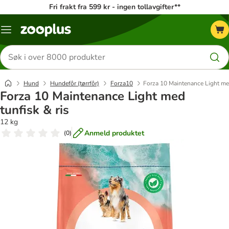
Fri frakt fra 599 kr - ingen tollavgifter**
Katalogmeny
Søk
etter
produkter
Hund
Hundefôr (tørrfôr)
Forza10
Forza 10 Maintenance Light med
Forza 10 Maintenance Light med
tunfisk & ris
12 kg
Anmeld produktet
(
0
)