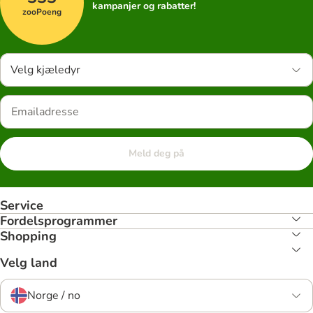
kampanjer og rabatter!
zooPoeng
Velg kjæledyr
Meld deg på
Service
Fordelsprogrammer
Shopping
Velg land
Norge / no