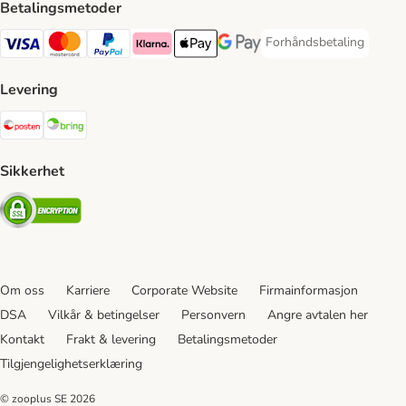
Betalingsmetoder
Forhåndsbetaling
Forhåndsbetaling Paym
Visa Payment Method
Mastercard Payment Method
PayPal Payment Method
Klarna Payment Method
Apple Pay Payment Method
Google Pay Payment Method
Levering
Posten Shipping Method
Bring Shipping Method
Sikkerhet
Security
Om oss
Karriere
Corporate Website
Firmainformasjon
DSA
Vilkår & betingelser
Personvern
Angre avtalen her
Kontakt
Frakt & levering
Betalingsmetoder
Tilgjengelighetserklæring
© zooplus SE
2026