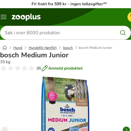
Fri frakt fra 599 kr - ingen tollavgifter**
Katalogmeny
Søk
etter
produkter
Hund
Hundefôr (tørrfôr)
bosch
bosch Medium Junior
bosch Medium Junior
15 kg
Anmeld produktet
(
0
)