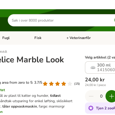
Søk
etter
produkter
Fugl
Fisk
+ Veterinærfôr
Åpne kategorimeny: Små kjæledyr
Åpne kategorimeny: Fugl
Åpne kategorimeny: Fisk
Åp
tskål
elice Marble Look
Velg artikkel (2 v
300 ml
1415060
24,00 kr
ng area from zero to 5: 3.7/5
(
15
)
24,00 kr / piece
tet
l av plast til katter og hunder,
tidløst
håndtak-utsparing for enkel løfting, sklisikkert
,
tåler oppvaskmaskin
, farge: marmorgr
Tjen 2 zoo
on