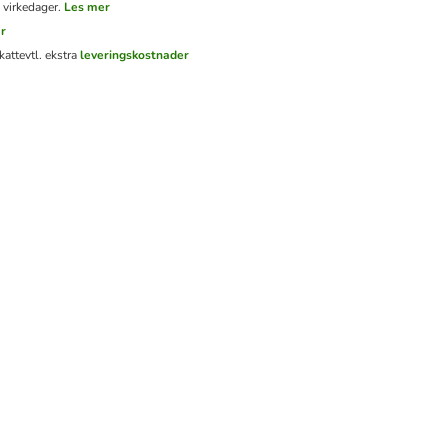
 virkedager.
Les mer
r
katt
evtl. ekstra
leveringskostnader