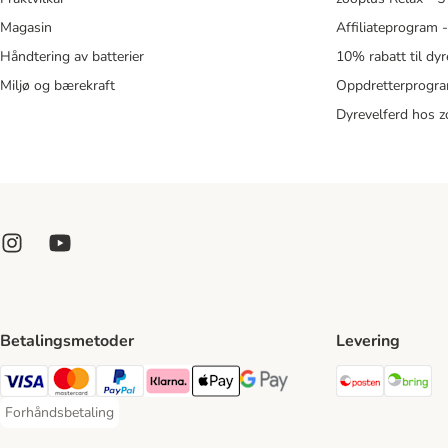
Magasin
Affiliateprogram 
Håndtering av batterier
10% rabatt til dy
Miljø og bærekraft
Oppdretterprogra
Dyrevelferd hos 
Betalingsmetoder
Levering
Posten Sh
Br
Visa Payment Method
Mastercard Payment Method
PayPal Payment Method
Klarna Payment Method
Apple Pay Payment Method
Google Pay Payment Method
Forhåndsbetaling
Forhåndsbetaling Payment Method