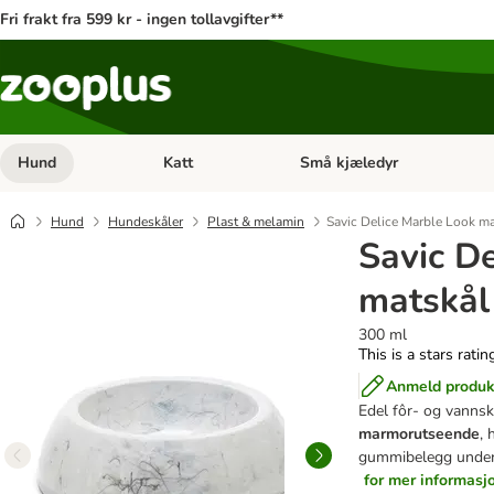
Fri frakt fra 599 kr - ingen tollavgifter**
Hund
Katt
Små kjæledyr
Åpne kategorimeny: Hund
Åpne kategorimeny: Katt
Hund
Hundeskåler
Plast & melamin
Savic Delice Marble Look ma
Savic D
matskål
300 ml
This is a stars rati
Anmeld produk
Edel fôr- og vannskå
marmorutseende
, 
gummibelegg under
for mer informasj