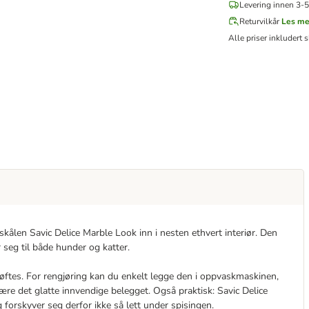
Levering innen 3-5
Returvilkår
Les me
Alle priser inkludert s
skålen Savic Delice Marble Look inn i nesten ethvert interiør. Den
r seg til både hunder og katter.
løftes. For rengjøring kan du enkelt legge den i oppvaskmaskinen,
ære det glatte innvendige belegget. Også praktisk: Savic Delice
 forskyver seg derfor ikke så lett under spisingen.