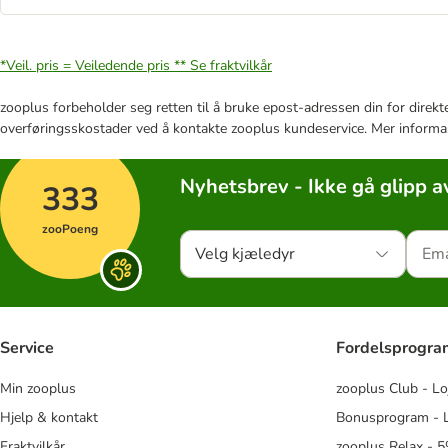
*Veil. pris = Veiledende pris **
Se fraktvilkår
zooplus forbeholder seg retten til å bruke epost-adressen din for direkt
overføringsskostader ved å kontakte zooplus kundeservice. Mer informa
Nyhetsbrev - Ikke gå glipp a
333
zooPoeng
Velg kjæledyr
Service
Fordelsprogr
Min zooplus
zooplus Club - Lo
Hjelp & kontakt
Bonusprogram - L
Fraktvilkår
zooplus Relax - 5