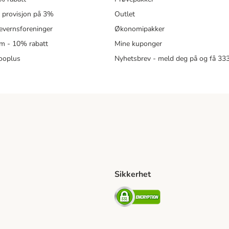
- provisjon på 3%
Outlet
revernsforeninger
Økonomipakker
m - 10% rabatt
Mine kuponger
zooplus
Nyhetsbrev - meld deg på og få 3
Sikkerhet
ipping Method
ing Shipping Method
Security