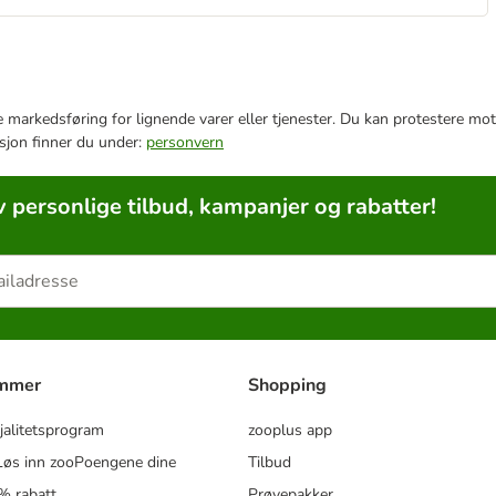
e markedsføring for lignende varer eller tjenester. Du kan protestere mot
sjon finner du under:
personvern
v personlige tilbud, kampanjer og rabatter!
ammer
Shopping
jalitetsprogram
zooplus app
øs inn zooPoengene dine
Tilbud
% rabatt
Prøvepakker