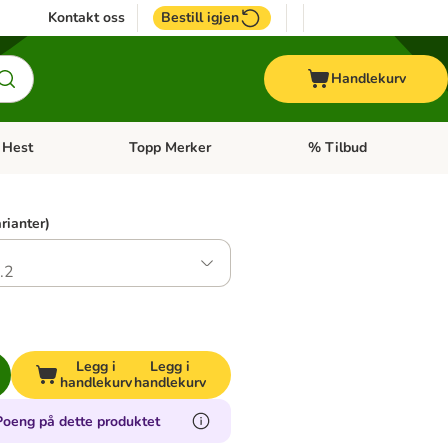
Kontakt oss
Bestill igjen
Handlekurv
Hest
Topp Merker
% Tilbud
ne kategorimeny: + Veterinærfôr
Åpne kategorimeny: Hest
Åpne kategorimeny: Top
arianter)
.2
Legg i
Legg i
handlekurv
handlekurv
Poeng på dette produktet