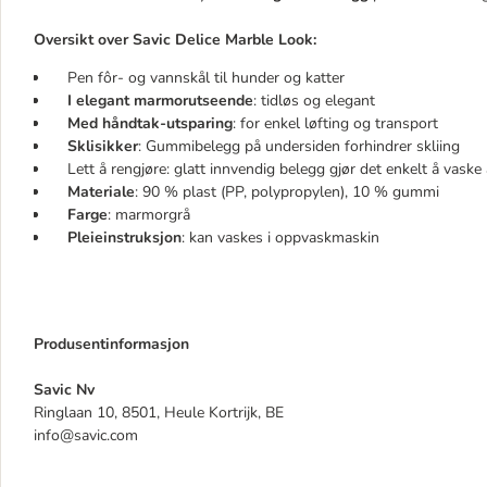
Oversikt over Savic Delice Marble Look:
Pen fôr- og vannskål til hunder og katter
I elegant marmorutseende
: tidløs og elegant
Med håndtak-utsparing
: for enkel løfting og transport
Sklisikker
: Gummibelegg på undersiden forhindrer skliing
Lett å rengjøre: glatt innvendig belegg gjør det enkelt å vaske 
Materiale
: 90 % plast (PP, polypropylen), 10 % gummi
Farge
: marmorgrå
Pleieinstruksjon
: kan vaskes i oppvaskmaskin
Produsentinformasjon
Savic Nv
Ringlaan 10, 8501, Heule Kortrijk, BE
info@savic.com