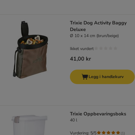
Trixie Dog Activity Baggy
Deluxe
Ø 10 x 14 cm (brun/beige)
Ikket vurdert
41,00 kr
Legg i handlekurv
Trixie Oppbevaringsboks
40 l
Vurdering: 5/5
(
1
)