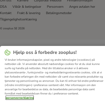
Om oss
Karriere
Corporate Website
Firmainformasjon
DSA
Vilkår & betingelser
Personvern
Angre avtalen her
Kontakt
Frakt & levering
Betalingsmetoder
Tilgjengelighetserklæring
© zooplus SE
2026
Hjelp oss å forbedre zooplus!
Vi bruker informasjonskapsler, pixel og andre teknologier («cookies») på
nettsiden vår. Vi anvender absolutt nødvendige cookies for at du skal kunne
surfe og handle på nettsiden. Med din tillatelse ønsker vi å aktivere
ytelsesrelevante-, funksjonelle- og markedsføringsrelevante cookies, slik at vi
kan forbedre erfaringen din med nettsiden vår samt vise relevante produkter og
tjenester og personlisering av annonser. Du kan til enhver tid endre preferanser
(«Endre innstillinger») i preferanse-senteret vårt. Mer informasjon om den
ansvarlige for bearbeidelse av data, de bearbeidete personlige data samt
formålet med bearbeidelsen finner du i preferanse-senteret.
personvernerklæring