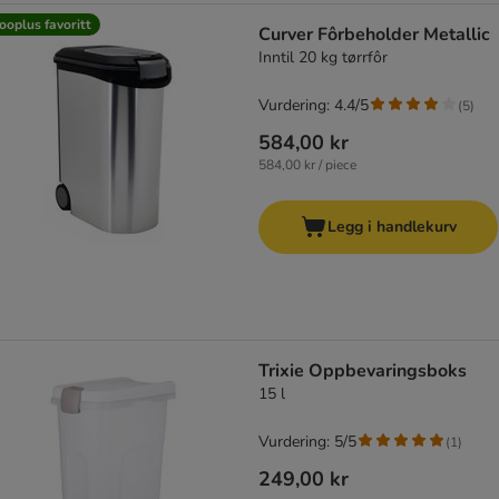
ooplus favoritt
Curver Fôrbeholder Metallic
Inntil 20 kg tørrfôr
Vurdering: 4.4/5
(
5
)
584,00 kr
584,00 kr / piece
Legg i handlekurv
Trixie Oppbevaringsboks
15 l
Vurdering: 5/5
(
1
)
249,00 kr