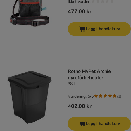
Ikket vurdert
477,00 kr
Legg i handlekurv
Rotho MyPet Archie
dyrefôrbeholder
38 l
Vurdering: 5/5
(
1
)
402,00 kr
Legg i handlekurv