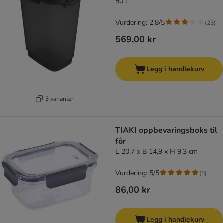
50 l
Vurdering: 2.8/5
(
23
)
569,00 kr
Legg i handlekurv
3 varianter
TIAKI oppbevaringsboks til
fôr
L 20,7 x B 14,9 x H 9,3 cm
Vurdering: 5/5
(
5
)
86,00 kr
Legg i handlekurv