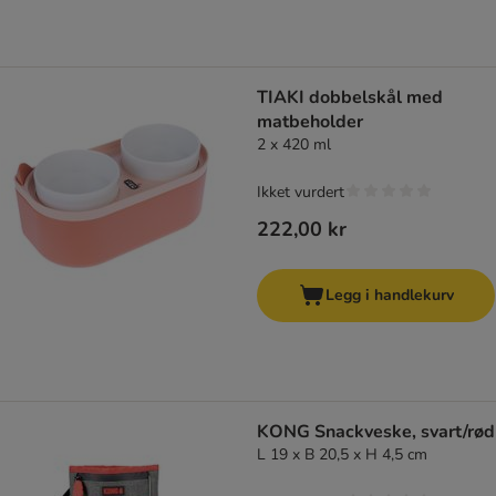
TIAKI dobbelskål med
matbeholder
2 x 420 ml
Ikket vurdert
222,00 kr
Legg i handlekurv
KONG Snackveske, svart/rød
L 19 x B 20,5 x H 4,5 cm