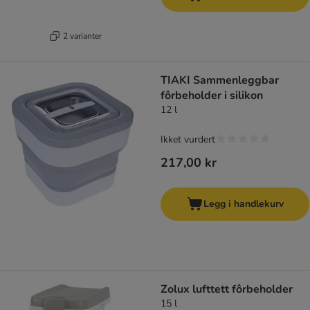
2 varianter
TIAKI Sammenleggbar
fôrbeholder i silikon
12 l
Ikket vurdert
217,00 kr
Legg i handlekurv
Zolux lufttett fôrbeholder
15 l