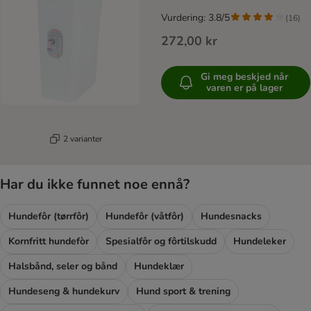
Vurdering: 3.8/5
(
16
)
272,00 kr
Gi meg beskjed når
varen er på lager
2 varianter
Har du ikke funnet noe ennå?
Hundefôr (tørrfôr)
Hundefôr (våtfôr)
Hundesnacks
Kornfritt hundefòr
Spesialfôr og fôrtilskudd
Hundeleker
Halsbånd, seler og bånd
Hundeklær
Hundeseng & hundekurv
Hund sport & trening