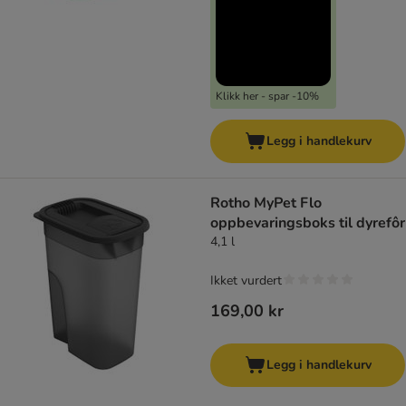
Klikk her - spar -10%
Legg i handlekurv
Rotho MyPet Flo
oppbevaringsboks til dyrefôr
4,1 l
Ikket vurdert
169,00 kr
Legg i handlekurv