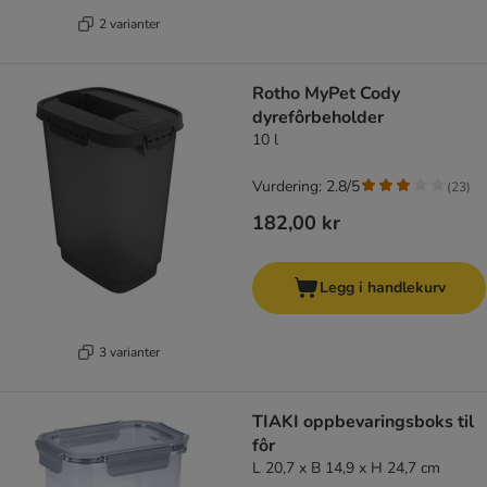
2 varianter
Rotho MyPet Cody
dyrefôrbeholder
10 l
Vurdering: 2.8/5
(
23
)
182,00 kr
Legg i handlekurv
3 varianter
TIAKI oppbevaringsboks til
fôr
L 20,7 x B 14,9 x H 24,7 cm