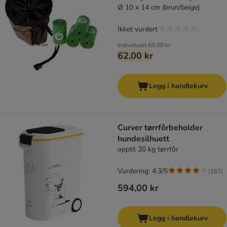
Ø 10 x 14 cm (brun/beige)
Ikket vurdert
Individuelt
69,00 kr
62,00 kr
Legg i handlekurv
Curver tørrfôrbeholder
hundesilhuett
opptil 20 kg tørrfôr
Vurdering: 4.3/5
(
167
)
594,00 kr
Legg i handlekurv