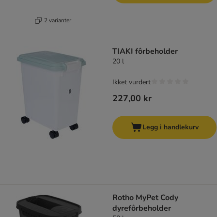
2 varianter
TIAKI fôrbeholder
20 l
Ikket vurdert
227,00 kr
Legg i handlekurv
Rotho MyPet Cody
dyrefôrbeholder