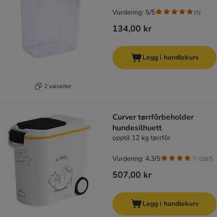
Vurdering: 5/5
(
5
)
134,00 kr
Legg i handlekurv
2 varianter
Curver tørrfôrbeholder
hundesilhuett
opptil 12 kg tørrfôr
Vurdering: 4.3/5
(
167
)
507,00 kr
Legg i handlekurv