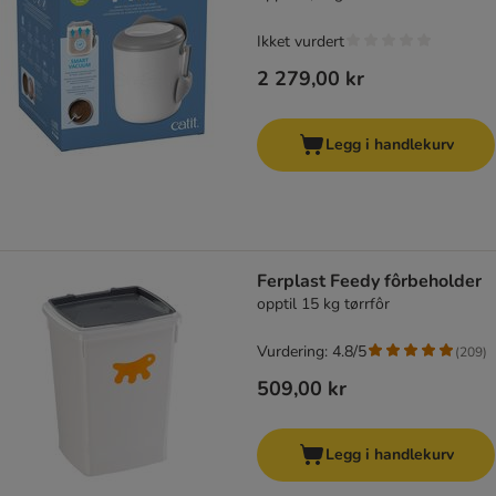
Ikket vurdert
2 279,00 kr
Legg i handlekurv
Ferplast Feedy fôrbeholder
opptil 15 kg tørrfôr
Vurdering: 4.8/5
(
209
)
509,00 kr
Legg i handlekurv