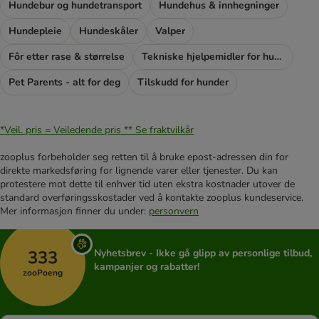
Hundebur og hundetransport
Hundehus & innhegninger
Hundepleie
Hundeskåler
Valper
Fôr etter rase & størrelse
Tekniske hjelpemidler for hunder
Pet Parents - alt for deg
Tilskudd for hunder
*Veil. pris = Veiledende pris **
Se fraktvilkår
zooplus forbeholder seg retten til å bruke epost-adressen din for
direkte markedsføring for lignende varer eller tjenester. Du kan
protestere mot dette til enhver tid uten ekstra kostnader utover de
standard overføringsskostader ved å kontakte zooplus kundeservice.
Mer informasjon finner du under:
personvern
333
Nyhetsbrev - Ikke gå glipp av personlige tilbud,
kampanjer og rabatter!
zooPoeng