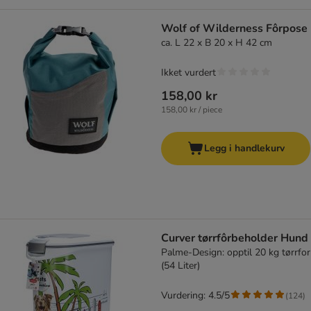
Wolf of Wilderness Fôrpose
ca. L 22 x B 20 x H 42 cm
Ikket vurdert
158,00 kr
158,00 kr / piece
Legg i handlekurv
Curver tørrfôrbeholder Hund
Palme-Design: opptil 20 kg tørrfor
(54 Liter)
Vurdering: 4.5/5
(
124
)