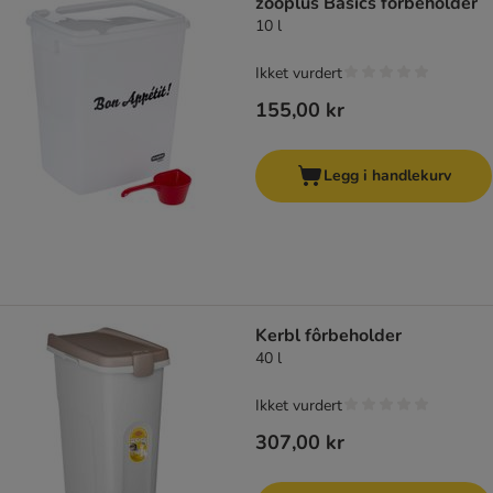
zooplus Basics fôrbeholder
10 l
Ikket vurdert
155,00 kr
Legg i handlekurv
Kerbl fôrbeholder
40 l
Ikket vurdert
307,00 kr