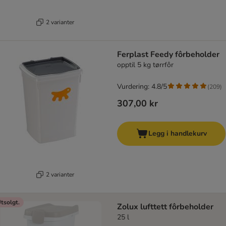
2 varianter
Ferplast Feedy fôrbeholder
opptil 5 kg tørrfôr
Vurdering: 4.8/5
(
209
)
307,00 kr
Legg i handlekurv
2 varianter
tsolgt.
Zolux lufttett fôrbeholder
25 l