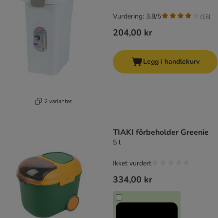
Vurdering: 3.8/5
(
16
)
204,00 kr
Legg i handlekurv
2 varianter
TIAKI fôrbeholder Greenie
5 l
Ikket vurdert
334,00 kr