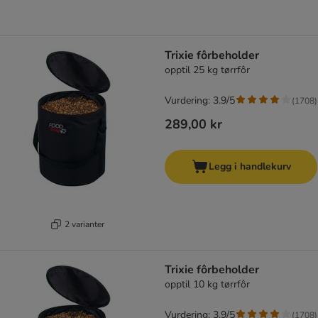
Trixie fôrbeholder
opptil 25 kg tørrfôr
Vurdering: 3.9/5
(
1708
)
289,00 kr
Legg i handlekurv
2 varianter
Trixie fôrbeholder
opptil 10 kg tørrfôr
Vurdering: 3.9/5
(
1708
)