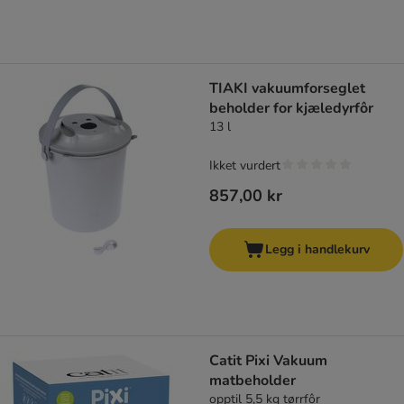
TIAKI vakuumforseglet
beholder for kjæledyrfôr
13 l
Ikket vurdert
857,00 kr
Legg i handlekurv
Catit Pixi Vakuum
matbeholder
opptil 5,5 kg tørrfôr