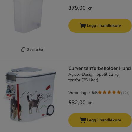
379,00 kr
Legg i handlekurv
3 varianter
Curver tørrfôrbeholder Hund
Agility-Design: opptil 12 kg
tørrfor (35 Liter)
Vurdering: 4.5/5
(
124
)
532,00 kr
Legg i handlekurv