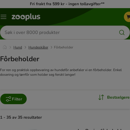
Fri frakt fra 599 kr - ingen tollavgifter**
Katalogmeny
Søk
etter
produkter
Hund
Hundeskåler
Fôrbeholder
Fôrbeholder
For ren og praktisk oppbevaring av hundefôr anbefaler vi en fôrbeholder. Enkel
dosering og tørrfôr som holder seg ferskt lenger!
Bestselgere
Filter
1 - 35 av 35 resultater
product items have been changed