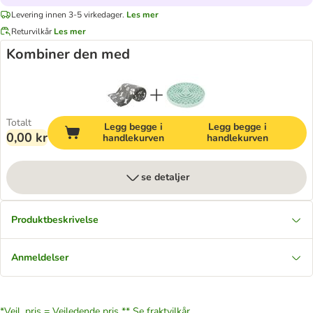
Levering innen 3-5 virkedager.
Les mer
Returvilkår
Les mer
Kombiner den med
Totalt
Legg begge i
Legg begge i
0,00 kr
handlekurven
handlekurven
se detaljer
Produktbeskrivelse
Anmeldelser
*Veil. pris = Veiledende pris **
Se fraktvilkår