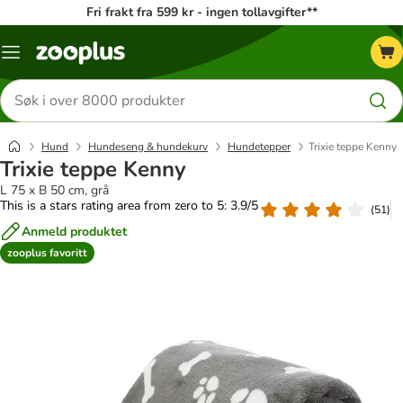
Fri frakt fra 599 kr - ingen tollavgifter**
Katalogmeny
Søk
etter
produkter
Hund
Hundeseng & hundekurv
Hundetepper
Trixie teppe Kenny
Trixie teppe Kenny
L 75 x B 50 cm, grå
This is a stars rating area from zero to 5: 3.9/5
(
51
)
Anmeld produktet
zooplus favoritt