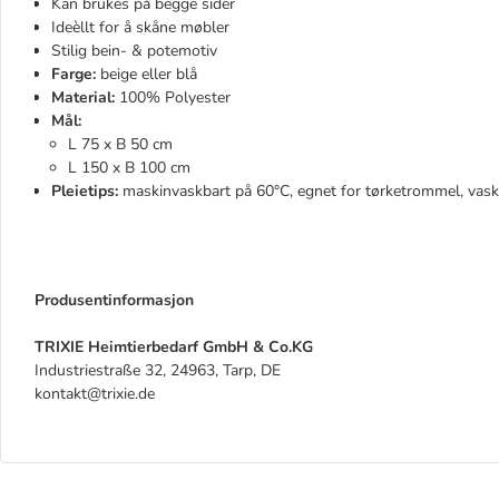
Kan brukes på begge sider
Ideèllt for å skåne møbler
Stilig bein- & potemotiv
Farge:
beige eller blå
Material:
100% Polyester
Mål:
L 75 x B 50 cm
L 150 x B 100 cm
Pleietips:
maskinvaskbart på 60°C, egnet for tørketrommel, vask
Produsentinformasjon
TRIXIE Heimtierbedarf GmbH & Co.KG
Industriestraße 32, 24963, Tarp, DE
kontakt@trixie.de