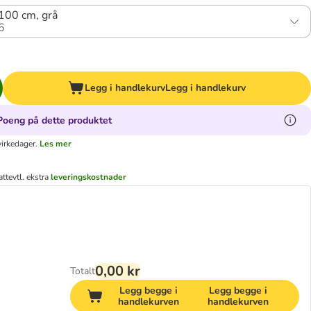
100 cm, grå
6
Legg i handlekurv
Legg i handlekurv
Poeng på dette produktet
virkedager.
Les mer
att
evtl. ekstra
leveringskostnader
0,00 kr
Totalt
Legg begge i
Legg begge i
handlekurven
handlekurven