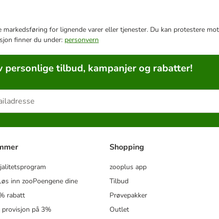
e markedsføring for lignende varer eller tjenester. Du kan protestere mot
sjon finner du under:
personvern
v personlige tilbud, kampanjer og rabatter!
ammer
Shopping
jalitetsprogram
zooplus app
øs inn zooPoengene dine
Tilbud
% rabatt
Prøvepakker
- provisjon på 3%
Outlet