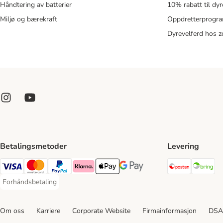
Håndtering av batterier
10% rabatt til dy
Miljø og bærekraft
Oppdretterprogra
Dyrevelferd hos 
Betalingsmetoder
Levering
Posten Sh
Br
Visa Payment Method
Mastercard Payment Method
PayPal Payment Method
Klarna Payment Method
Apple Pay Payment Method
Google Pay Payment Method
Forhåndsbetaling
Forhåndsbetaling Payment Method
Om oss
Karriere
Corporate Website
Firmainformasjon
DSA