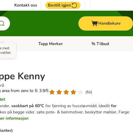
Kontakt oss
Bestill igjen
Handlekurv
Hest
Topp Merker
% Tilbud
ne kategorimeny: + Veterinærfôr
Åpne kategorimeny: Hest
Åpne kategorimeny: Top
re med
valitet.
eppe Kenny
grå
g area from zero to 5: 3.9/5
(
51
)
tet
under,
vaskbart på 60°C
for fjerning av husstøvmidd, ideellt
for
es på begge sider, søte pote- & beinmotiver, beskytter møbler, Farge:
mer informasjon
rianter)