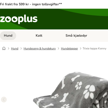
Fri frakt fra 599 kr - ingen tollavgifter**
Hund
Katt
Små kjæledyr
Åpne kategorimeny: Hund
Åpne kategorimeny: Katt
Hund
Hundeseng & hundekurv
Hundetepper
Trixie teppe Kenny