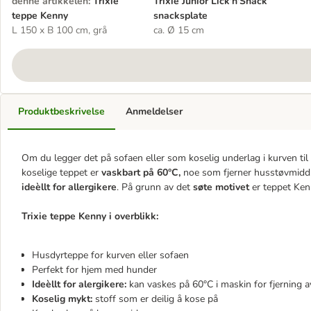
denne artikkelen
:
Trixie
Trixie Junior Lick'n'Snack
teppe Kenny
snacksplate
L 150 x B 100 cm, grå
ca. Ø 15 cm
Produktbeskrivelse
Anmeldelser
Om du legger det på sofaen eller som koselig underlag i kurven ti
koselige teppet er
vaskbart på 60°C,
noe som fjerner husstøvmidd, 
ideèllt for allergikere
. På grunn av det
søte motivet
er teppet Kenny
Trixie teppe Kenny i overblikk:
Husdyrteppe for kurven eller sofaen
Perfekt for hjem med hunder
Ideèllt for alergikere:
kan vaskes på 60°C i maskin for fjerning a
Koselig mykt:
stoff som er deilig å kose på