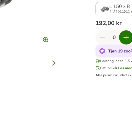
L 150 x B 
1218484.
192,00 kr
Tjen 19 zoo
Levering innen 3-5 
Returvilkår
Les mer
Alle priser inkludert sk
ate