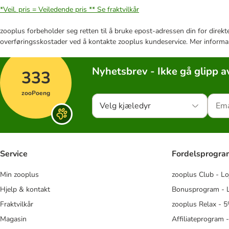
*Veil. pris = Veiledende pris **
Se fraktvilkår
zooplus forbeholder seg retten til å bruke epost-adressen din for direkt
overføringsskostader ved å kontakte zooplus kundeservice. Mer informa
Nyhetsbrev - Ikke gå glipp a
333
zooPoeng
Velg kjæledyr
Service
Fordelsprogr
Min zooplus
zooplus Club - Lo
Hjelp & kontakt
Bonusprogram - L
Fraktvilkår
zooplus Relax - 5
Magasin
Affiliateprogram 