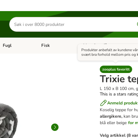
Søk
etter
produkter
Fugl
Fisk
+ Veterinærfôr
Åpne kategorimeny: Små kjæledyr
Åpne kategorimeny: Fugl
Åpne kategorimeny: Fisk
Åp
Produkter anbefalt av kundene vå
svært bra forhold mellom pris og k
zooplus favoritt
Trixie t
L 150 x B 100 cm, 
This is a stars ratin
Anmeld produk
Koselig teppe for h
allergikere,
kan bruk
blå eller beige
for 
Velg artikkel (8 va