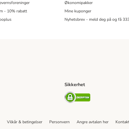
revernsforeninger
Økonomipakker
m - 10% rabatt
Mine kuponger
zooplus
Nyhetsbrev - meld deg på og få 3
Sikkerhet
ipping Method
ing Shipping Method
Security
Vilkår & betingelser
Personvern
Angre avtalen her
Kontak