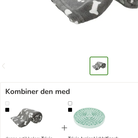
Kombiner den med
Trixie teppe Kenny
Trixie Junior Lick'n'Snack snackspl