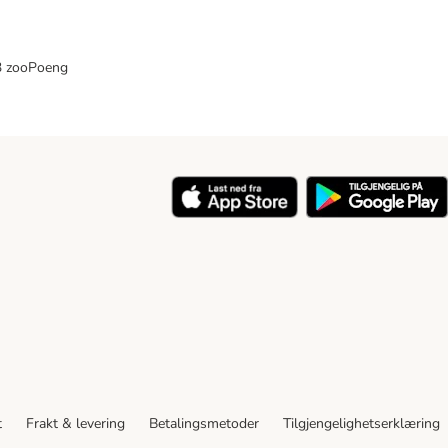
33 zooPoeng
t
Frakt & levering
Betalingsmetoder
Tilgjengelighetserklæring