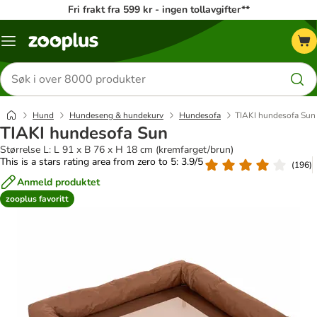
Fri frakt fra 599 kr - ingen tollavgifter**
Katalogmeny
Søk
etter
produkter
Hund
Hundeseng & hundekurv
Hundesofa
TIAKI hundesofa Sun
TIAKI hundesofa Sun
Størrelse L: L 91 x B 76 x H 18 cm (kremfarget/brun)
This is a stars rating area from zero to 5: 3.9/5
(
196
)
Anmeld produktet
zooplus favoritt