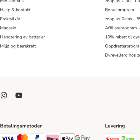
Min zooplus
zooplus Club - Lo
Hjelp & kontakt
Bonusprogram - L
Fraktvilkår
zooplus Relax - 5
Magasin
Affiliateprogram 
Håndtering av batterier
10% rabatt til dy
Miljø og bærekraft
Oppdretterprogra
Dyrevelferd hos 
Betalingsmetoder
Levering
Posten Sh
Br