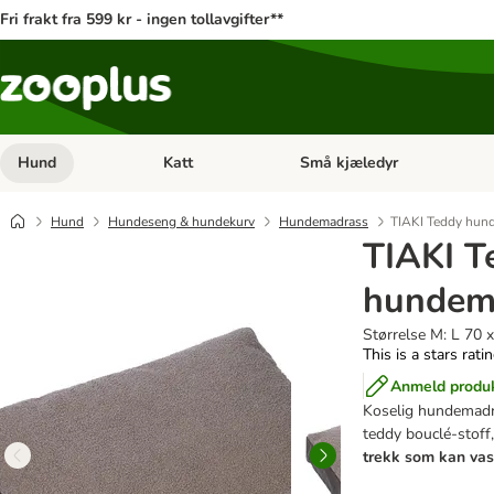
Fri frakt fra 599 kr - ingen tollavgifter**
Hund
Katt
Små kjæledyr
Åpne kategorimeny: Hund
Åpne kategorimeny: Katt
Hund
Hundeseng & hundekurv
Hundemadrass
TIAKI Teddy hun
TIAKI T
hundem
Størrelse M: L 70 
This is a stars rati
Anmeld produ
Koselig hundemadra
teddy bouclé-stoff,
trekk som kan vas