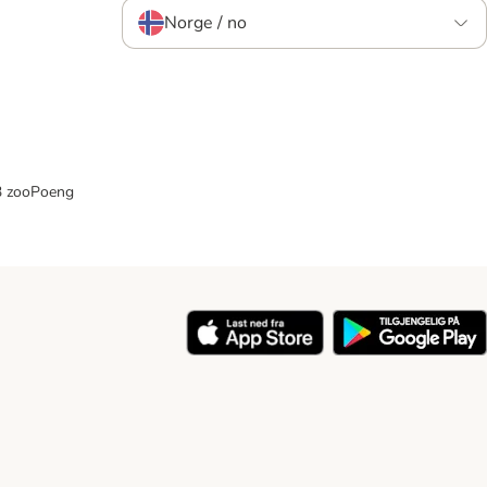
Norge / no
33 zooPoeng