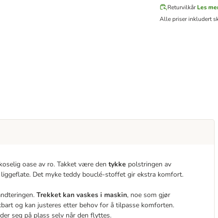
Returvilkår
Les me
Alle priser inkludert s
 koselig oase av ro. Takket være den
tykke
polstringen av
iggeflate. Det myke teddy bouclé-stoffet gir ekstra komfort.
åndteringen.
Trekket kan vaskes i maskin
, noe som gjør
vtakbart og kan justeres etter behov for å tilpasse komforten.
der seg på plass selv når den flyttes.