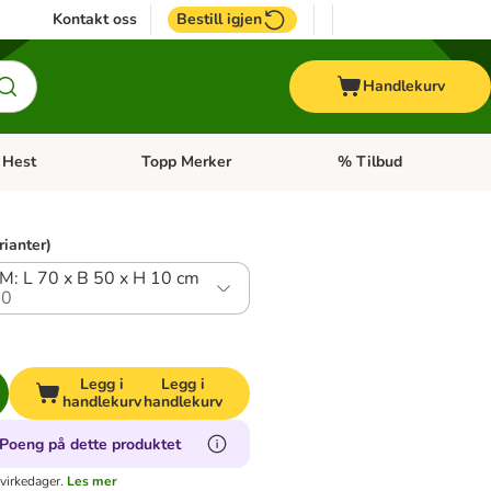
Kontakt oss
Bestill igjen
Handlekurv
Hest
Topp Merker
% Tilbud
ne kategorimeny: + Veterinærfôr
Åpne kategorimeny: Hest
Åpne kategorimeny: Top
rianter)
 M: L 70 x B 50 x H 10 cm
.0
Legg i
Legg i
handlekurv
handlekurv
Poeng på dette produktet
virkedager.
Les mer