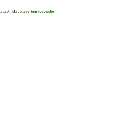
r
katt
evtl. ekstra
leveringskostnader