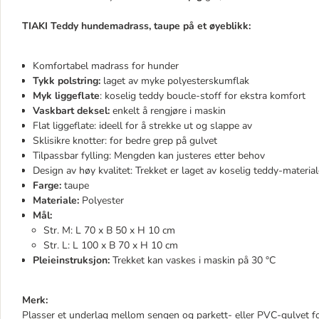
TIAKI Teddy hundemadrass, taupe på et øyeblikk:
Komfortabel madrass for hunder
Tykk polstring:
laget av myke polyesterskumflak
Myk liggeflate
: koselig teddy boucle-stoff for ekstra komfort
Vaskbart deksel:
enkelt å rengjøre i maskin
Flat liggeflate: ideell for å strekke ut og slappe av
Sklisikre knotter: for bedre grep på gulvet
Tilpassbar fylling: Mengden kan justeres etter behov
Design av høy kvalitet: Trekket er laget av koselig teddy-materi
Farge:
taupe
Materiale:
Polyester
Mål:
Str. M: L 70 x B 50 x H 10 cm
Str. L: L 100 x B 70 x H 10 cm
Pleieinstruksjon:
Trekket kan vaskes i maskin på 30 °C
Merk:
Plasser et underlag mellom sengen og parkett- eller PVC-gulvet for