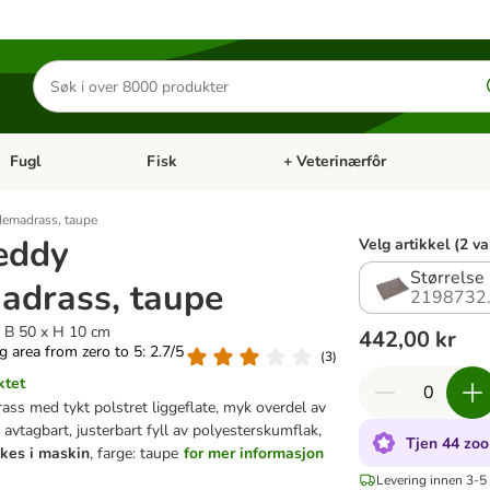
Søk
etter
produkter
Fugl
Fisk
+ Veterinærfôr
Åpne kategorimeny: Små kjæledyr
Åpne kategorimeny: Fugl
Åpne kategorimeny: Fisk
Åp
demadrass, taupe
eddy
Velg artikkel (2 va
Størrelse
adrass, taupe
2198732
x B 50 x H 10 cm
442,00 kr
ng area from zero to 5: 2.7/5
(
3
)
ktet
ss med tykt polstret liggeflate, myk overdel av
 avtagbart, justerbart fyll av polyesterskumflak,
Tjen 44 zoo
kes i maskin
, farge: taupe
for mer informasjon
Levering innen 3-5 