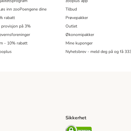
jalitetsprogram
zooplus app
øs inn zooPoengene dine
Tilbud
% rabatt
Prøvepakker
- provisjon på 3%
Outlet
revernsforeninger
Økonomipakker
m - 10% rabatt
Mine kuponger
zooplus
Nyhetsbrev - meld deg på og få 3
Sikkerhet
ipping Method
ing Shipping Method
Security