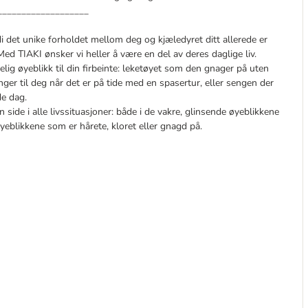
___________________
di det unike forholdet mellom deg og kjæledyret ditt allerede er
Med TIAKI ønsker vi heller å være en del av deres daglige liv.
elig øyeblikk til din firbeinte: leketøyet som den gnager på uten
er til deg når det er på tide med en spasertur, eller sengen der
de dag.
side i alle livssituasjoner: både i de vakre, glinsende øyeblikkene
øyeblikkene som er hårete, kloret eller gnagd på.