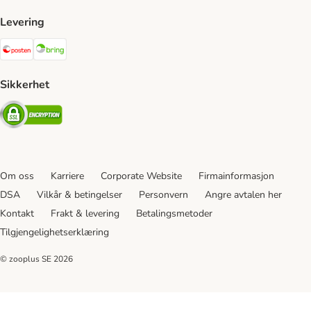
Levering
Posten Shipping Method
Bring Shipping Method
Sikkerhet
Security
Om oss
Karriere
Corporate Website
Firmainformasjon
DSA
Vilkår & betingelser
Personvern
Angre avtalen her
Kontakt
Frakt & levering
Betalingsmetoder
Tilgjengelighetserklæring
© zooplus SE
2026