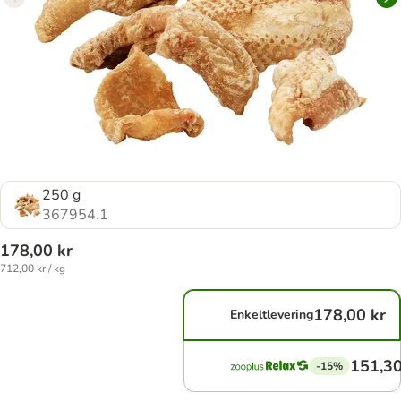
250 g
367954.1
178,00 kr
712,00 kr / kg
178,00 kr
Enkeltlevering
151,30
-15%