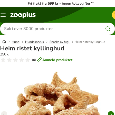
Fri frakt fra 599 kr - ingen tollavgifter**
Katalogmeny
Søk
etter
produkter
Hund
Hundesnacks
Snacks av fugl
Heim ristet kyllinghud
Heim ristet kyllinghud
250 g
Anmeld produktet
(
0
)