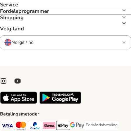
Service
Fordelsprogrammer
Shopping
Velg land
Norge / no
Betalingsmetoder
Forhåndsbetaling
Forhåndsbetaling Paym
Visa Payment Method
Mastercard Payment Method
PayPal Payment Method
Klarna Payment Method
Apple Pay Payment Method
Google Pay Payment Method