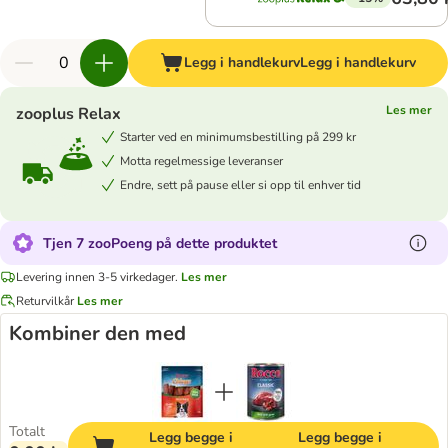
Legg i handlekurv
Legg i handlekurv
Les mer
zooplus Relax
Starter ved en minimumsbestilling på 299 kr
Motta regelmessige leveranser
Endre, sett på pause eller si opp til enhver tid
Tjen 7 zooPoeng på dette produktet
Levering innen 3-5 virkedager.
Les mer
Returvilkår
Les mer
Kombiner den med
Totalt
Legg begge i
Legg begge i