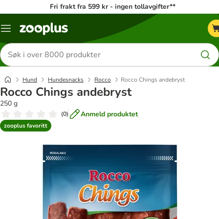
Fri frakt fra 599 kr - ingen tollavgifter**
Katalogmeny
Søk
etter
produkter
Hund
Hundesnacks
Rocco
Rocco Chings andebryst
Rocco Chings andebryst
250 g
Anmeld produktet
(
0
)
zooplus favoritt