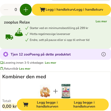
Legg i handlekurv
Legg i handlekurv
Les mer
zooplus Relax
Starter ved en minimumsbestilling på 299 kr
Motta regelmessige leveranser
Endre, sett på pause eller si opp til enhver tid
Tjen 12 zooPoeng på dette produktet
Levering innen 3-5 virkedager.
Les mer
Returvilkår
Les mer
Kombiner den med
Totalt
Legg begge i
Legg begge i
0,00 kr
handlekurven
handlekurven