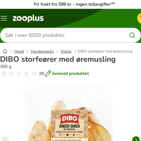
Fri frakt fra 599 kr - ingen tollavgifter**
Katalogmeny
Søk
etter
produkter
Hund
Hundesnacks
Dokas
DIBO storfeører med øremusling
DIBO storfeører med øremusling
350 g
Anmeld produktet
(
0
)