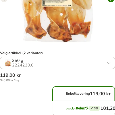
Velg artikkel (2 varianter)
350 g
2224230.0
119,00 kr
340,00 kr / kg
119,00 kr
Enkeltlevering
101,20
-15%