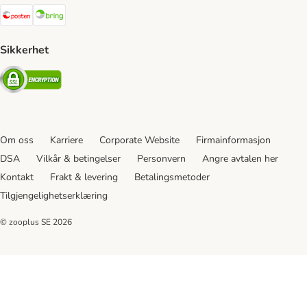
Posten Shipping Method
Bring Shipping Method
Sikkerhet
Security
Om oss
Karriere
Corporate Website
Firmainformasjon
DSA
Vilkår & betingelser
Personvern
Angre avtalen her
Kontakt
Frakt & levering
Betalingsmetoder
Tilgjengelighetserklæring
© zooplus SE
2026