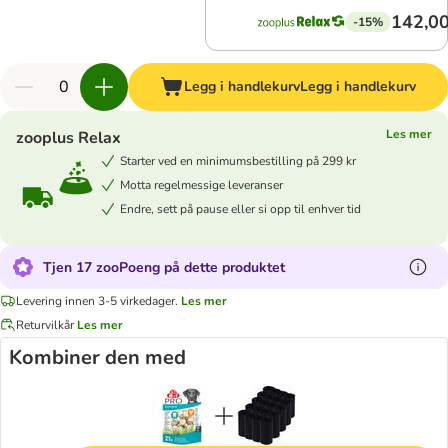
142,00
-15%
Legg i handlekurv
Legg i handlekurv
Les mer
zooplus Relax
Starter ved en minimumsbestilling på 299 kr
Motta regelmessige leveranser
Endre, sett på pause eller si opp til enhver tid
Tjen 17 zooPoeng på dette produktet
Levering innen 3-5 virkedager.
Les mer
Returvilkår
Les mer
Kombiner den med