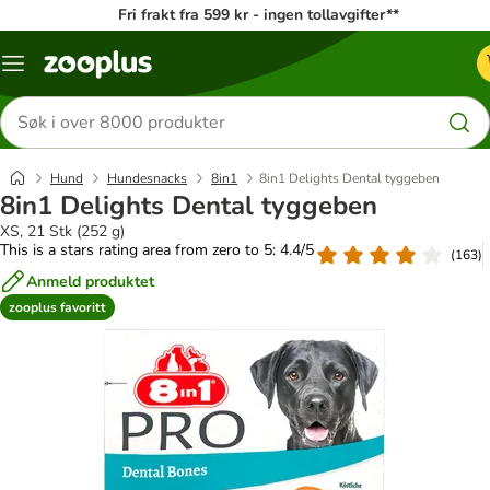
Fri frakt fra 599 kr - ingen tollavgifter**
Katalogmeny
Søk
etter
produkter
Hund
Hundesnacks
8in1
8in1 Delights Dental tyggeben
8in1 Delights Dental tyggeben
XS, 21 Stk (252 g)
This is a stars rating area from zero to 5: 4.4/5
(
163
)
Anmeld produktet
zooplus favoritt