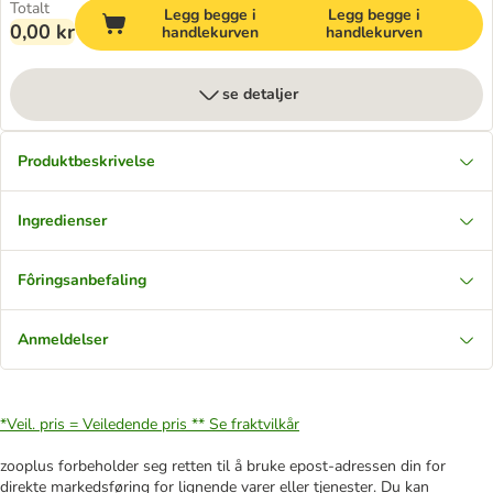
Totalt
Legg begge i
Legg begge i
0,00 kr
handlekurven
handlekurven
se detaljer
Produktbeskrivelse
Ingredienser
Fôringsanbefaling
Anmeldelser
*Veil. pris = Veiledende pris **
Se fraktvilkår
zooplus forbeholder seg retten til å bruke epost-adressen din for
direkte markedsføring for lignende varer eller tjenester. Du kan