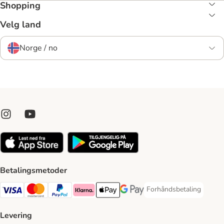
Shopping
Velg land
Norge / no
Betalingsmetoder
Forhåndsbetaling
Forhåndsbetaling Paym
Visa Payment Method
Mastercard Payment Method
PayPal Payment Method
Klarna Payment Method
Apple Pay Payment Method
Google Pay Payment Method
Levering