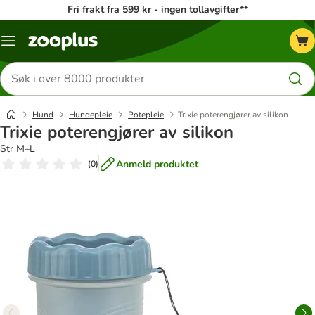
Fri frakt fra 599 kr - ingen tollavgifter**
Katalogmeny
Søk
etter
produkter
Hund
Hundepleie
Potepleie
Trixie poterengjører av silikon
Trixie poterengjører av silikon
Str M–L
Anmeld produktet
(
0
)