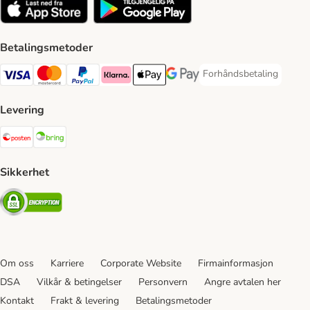
Betalingsmetoder
Forhåndsbetaling
Forhåndsbetaling Paym
Visa Payment Method
Mastercard Payment Method
PayPal Payment Method
Klarna Payment Method
Apple Pay Payment Method
Google Pay Payment Method
Levering
Posten Shipping Method
Bring Shipping Method
Sikkerhet
Security
Om oss
Karriere
Corporate Website
Firmainformasjon
DSA
Vilkår & betingelser
Personvern
Angre avtalen her
Kontakt
Frakt & levering
Betalingsmetoder