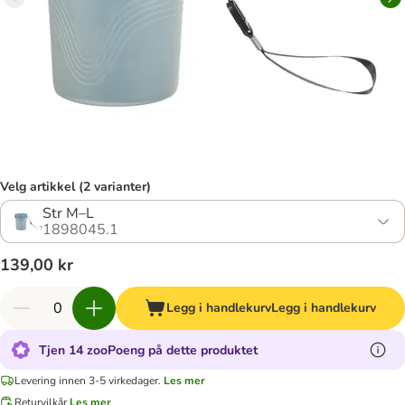
Velg artikkel (2 varianter)
Str M–L
1898045.1
139,00 kr
Legg i handlekurv
Legg i handlekurv
Tjen 14 zooPoeng på dette produktet
Levering innen 3-5 virkedager.
Les mer
Returvilkår
Les mer