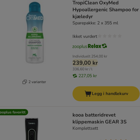
TropiClean OxyMed
Hypoallergenic Shampoo for
kjæledyr
Sparepakke: 2 x 355 ml
Ikket vurdert
Individuelt
254,00 kr
239,00 kr
336,60 kr / l
227,05 kr
2 varianter
Legg i handlekurv
ooplus favoritt
kooa batteridrevet
klippemaskin GEAR 3S
Komplettsett