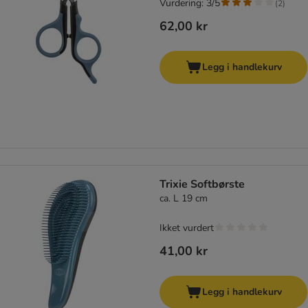
Vurdering: 3/5
(
2
)
62,00 kr
Legg i handlekurv
Trixie Softbørste
ca. L 19 cm
Ikket vurdert
41,00 kr
Legg i handlekurv