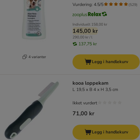
Vurdering: 4.5/5
(
529
)
Individuelt
158,00 kr
145,00 kr
290,00 kr / l
137,75 kr
4 varianter
Legg i handlekurv
kooa loppekam
L 19,5 x B 4 x H 3,5 cm
Ikket vurdert
71,00 kr
Legg i handlekurv