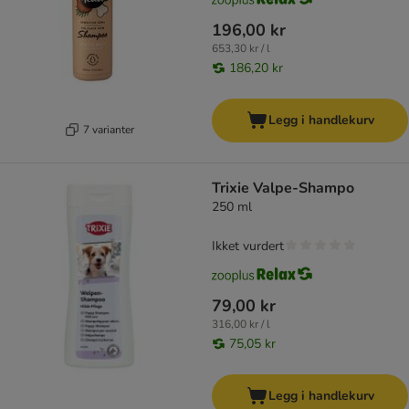
196,00 kr
653,30 kr / l
186,20 kr
Legg i handlekurv
7 varianter
Trixie Valpe-Shampo
250 ml
Ikket vurdert
79,00 kr
316,00 kr / l
75,05 kr
Legg i handlekurv