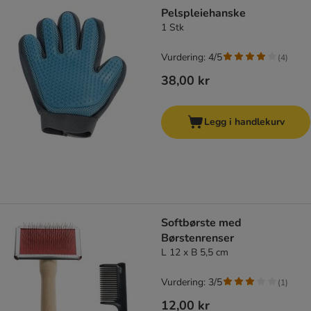
product items have been changed
Pelspleiehanske
1 Stk
Vurdering: 4/5
(
4
)
38,00 kr
Legg i handlekurv
Softbørste med
Børstenrenser
L 12 x B 5,5 cm
Vurdering: 3/5
(
1
)
12,00 kr