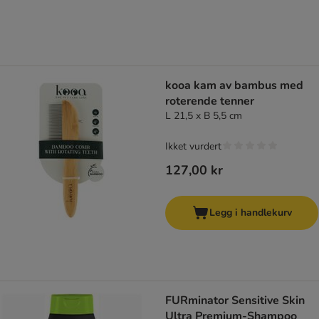
kooa kam av bambus med
roterende tenner
L 21,5 x B 5,5 cm
Ikket vurdert
127,00 kr
Legg i handlekurv
FURminator Sensitive Skin
Ultra Premium-Shampoo