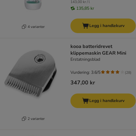
143,00 kr / l
135,85 kr
Legg i handlekurv
4 varianter
kooa batteridrevet
klippemaskin GEAR Mini
Erstatningsblad
Vurdering: 3.6/5
(
28
)
347,00 kr
Legg i handlekurv
2 varianter