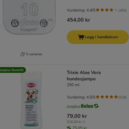
Vurdering: 4.4/5
(
283
)
454,00 kr
Legg i handlekurv
5 varianter
ooplus favoritt
Trixie Aloe Vera
hundesjampo
250 ml
Vurdering: 4.5/5
(
529
)
79,00 kr
316,00 kr / l
75,05 kr