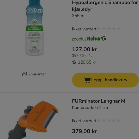
Hypoallergenic Shampoo for
kjæledyr
355 ml
Ikket vurdert
127,00 kr
357,70 kr / l
120,65 kr
2 varianter
Legg i handlekurv
FURminator Langhår M
Kambredde 6,1 cm
Ikket vurdert
379,00 kr