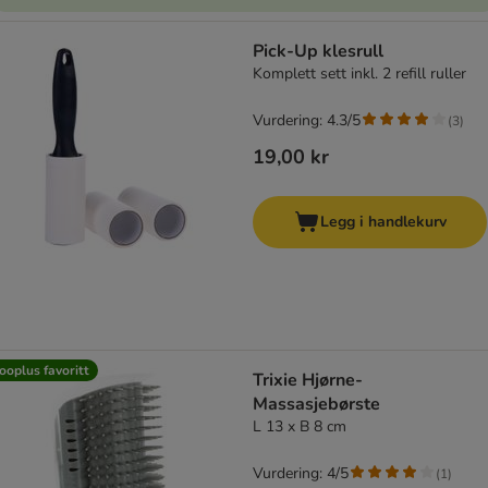
Pick-Up klesrull
Komplett sett inkl. 2 refill ruller
Vurdering: 4.3/5
(
3
)
19,00 kr
Legg i handlekurv
ooplus favoritt
Trixie Hjørne-
Massasjebørste
L 13 x B 8 cm
Vurdering: 4/5
(
1
)