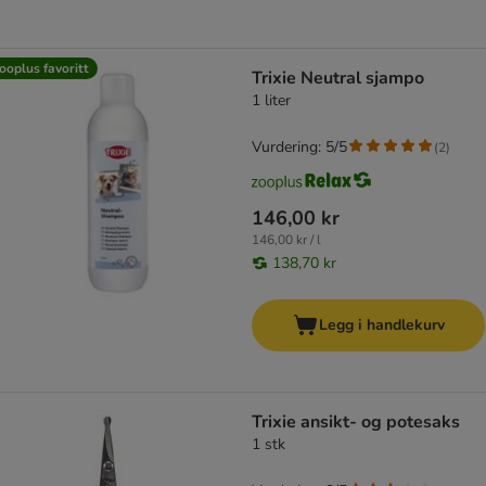
ooplus favoritt
Trixie Neutral sjampo
1 liter
Vurdering: 5/5
(
2
)
146,00 kr
146,00 kr / l
138,70 kr
Legg i handlekurv
Trixie ansikt- og potesaks
1 stk