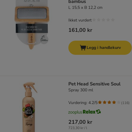
bambus
L 15,5 x B 12,2 cm
Ikket vurdert
161,00 kr
Legg i handlekurv
Pet Head Sensitive Soul
Spray 300 ml
Vurdering: 4.2/5
(
116
)
217,00 kr
723,30 kr / l