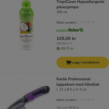
TropiClean Hypoallergenic
pleiesjampo
355 ml
Ikket vurdert
105,00 kr
295,80 kr / l
99,75 kr
Legg i handlekurv
Karlie Professional
loppekam med håndtak
L 21 x B 5 x H 3 cm
Ikket vurdert
Veil. pris
98,90 kr