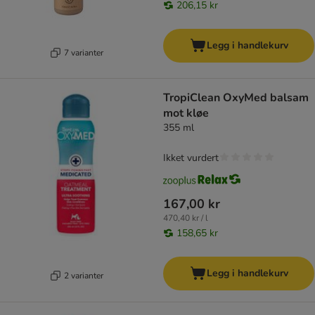
206,15 kr
Legg i handlekurv
7 varianter
TropiClean OxyMed balsam
mot kløe
355 ml
Ikket vurdert
167,00 kr
470,40 kr / l
158,65 kr
Legg i handlekurv
2 varianter