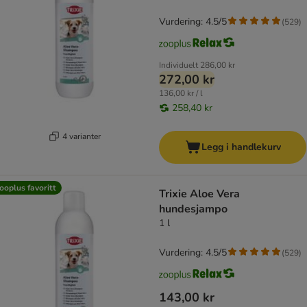
Vurdering: 4.5/5
(
529
)
Individuelt
286,00 kr
272,00 kr
136,00 kr / l
258,40 kr
4 varianter
Legg i handlekurv
ooplus favoritt
Trixie Aloe Vera
hundesjampo
1 l
Vurdering: 4.5/5
(
529
)
143,00 kr