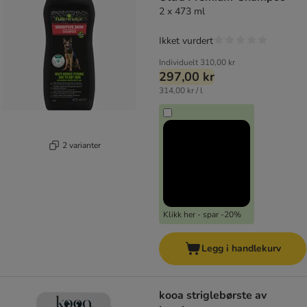
2 x 473 ml
Ikket vurdert
Individuelt
310,00 kr
297,00 kr
314,00 kr / l
2 varianter
Klikk her - spar -20%
Legg i handlekurv
kooa striglebørste av