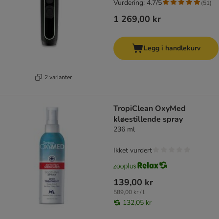
Vurdering: 4.7/5
(
51
)
1 269,00 kr
Legg i handlekurv
2 varianter
TropiClean OxyMed
kløestillende spray
236 ml
Ikket vurdert
139,00 kr
589,00 kr / l
132,05 kr