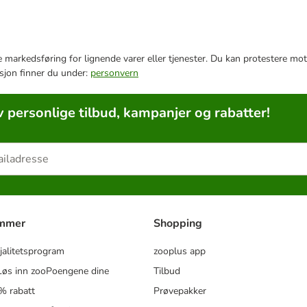
e markedsføring for lignende varer eller tjenester. Du kan protestere mot
sjon finner du under:
personvern
v personlige tilbud, kampanjer og rabatter!
ammer
Shopping
jalitetsprogram
zooplus app
øs inn zooPoengene dine
Tilbud
% rabatt
Prøvepakker