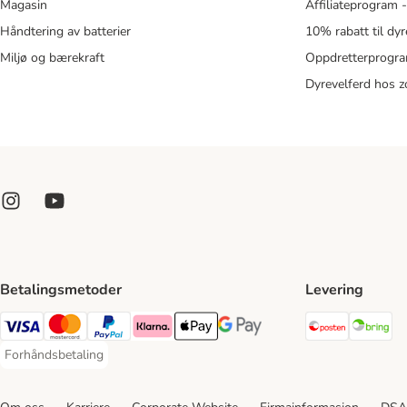
Magasin
Affiliateprogram 
Håndtering av batterier
10% rabatt til dy
Miljø og bærekraft
Oppdretterprogra
Dyrevelferd hos 
Betalingsmetoder
Levering
Posten Sh
Br
Visa Payment Method
Mastercard Payment Method
PayPal Payment Method
Klarna Payment Method
Apple Pay Payment Method
Google Pay Payment Method
Forhåndsbetaling
Forhåndsbetaling Payment Method