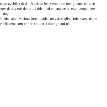
kelige øyeblikk til din firbeinte: leketøyet som den gnager på uten
er til deg når det er på tide med en spasertur, eller sengen der
de dag.
side i alle livssituasjoner: både i de vakre, glinsende øyeblikkene
øyeblikkene som er hårete, kloret eller gnagd på.