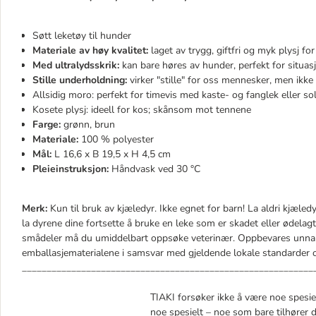
Søtt leketøy til hunder
Materiale av høy kvalitet:
laget av trygg, giftfri og myk plysj fo
Med
ultralydsskrik:
kan bare høres av hunder, perfekt for situas
Stille underholdning:
virker "stille" for oss mennesker, men ikke
Allsidig moro: perfekt for timevis med kaste- og fanglek eller sol
Kosete plysj: ideell for kos; skånsom mot tennene
Farge:
grønn, brun
Materiale:
100 % polyester
Mål:
L 16,6 x B 19,5 x H 4,5 cm
Pleieinstruksjon:
Håndvask ved 30 °C
Merk:
Kun til bruk av kjæledyr. Ikke egnet for barn! La aldri kjæled
la dyrene dine fortsette å bruke en leke som er skadet eller ødelag
smådeler må du umiddelbart oppsøke veterinær. Oppbevares unna
emballasjematerialene i samsvar med gjeldende lokale standarder og
___________________________________________________________
TIAKI forsøker ikke å være noe spesiel
noe spesielt – noe som bare tilhører de