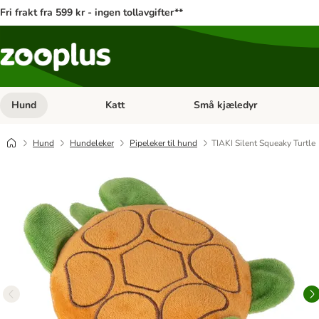
Fri frakt fra 599 kr - ingen tollavgifter**
Hund
Katt
Små kjæledyr
Åpne kategorimeny: Hund
Åpne kategorimeny: Katt
Hund
Hundeleker
Pipeleker til hund
TIAKI Silent Squeaky Turtle