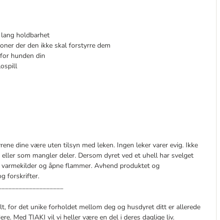
r lang holdbarhet
joner der den ikke skal forstyrre dem
 for hunden din
ospill
yrene dine være uten tilsyn med leken. Ingen leker varer evig. Ikke
t eller som mangler deler. Dersom dyret ved et uhell har svelget
 varmekilder og åpne flammer. Avhend produktet og
 forskrifter.
___________________
t, for det unike forholdet mellom deg og husdyret ditt er allerede
re. Med TIAKI vil vi heller være en del i deres daglige liv.