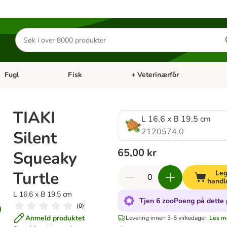
Søk
etter
produkter
Fugl
Fisk
+ Veterinærfôr
Åpne kategorimeny: Små kjæledyr
Åpne kategorimeny: Fugl
Åpne kategorimeny: Fisk
Åp
TIAKI
L 16,6 x B 19,5 cm
2120574.0
Silent
65,00 kr
Squeaky
Turtle
Leg
handl
L 16,6 x B 19,5 cm
Tjen 6 zooPoeng på dette 
(
0
)
Anmeld produktet
Levering innen 3-5 virkedager.
Les m