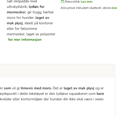
Søt skilpadde med
Returvilkår
Les mer
ultralydskrik,
lydløs for
Alle priser inkludert skatt
evtl. ekstra
lev
mennesker
, gir trygg, hørbar
moro for hunder,
laget av
myk plysj
, ideell på kontorer
eller for følsomme
mennesker, laget av polyester
for mer informasjon
din
som
vil gi
timevis med moro.
Det er
laget av myk plysj
og er
t høydepunkt i dette leketøyet er den lydløse squeakeren som
bare
lmkvelder eller kontormiljøer der hunden din ikke skal være i veien.