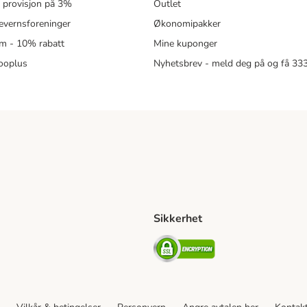
- provisjon på 3%
Outlet
revernsforeninger
Økonomipakker
m - 10% rabatt
Mine kuponger
zooplus
Nyhetsbrev - meld deg på og få 3
Sikkerhet
ipping Method
ing Shipping Method
Security