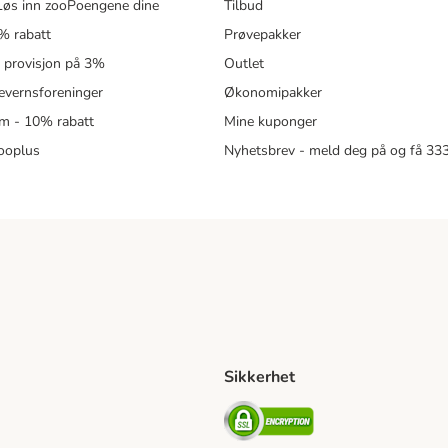
øs inn zooPoengene dine
Tilbud
% rabatt
Prøvepakker
- provisjon på 3%
Outlet
revernsforeninger
Økonomipakker
m - 10% rabatt
Mine kuponger
zooplus
Nyhetsbrev - meld deg på og få 3
Sikkerhet
ipping Method
ing Shipping Method
Security