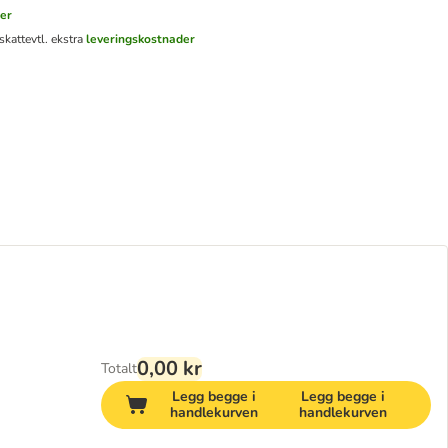
er
skatt
evtl. ekstra
leveringskostnader
0,00 kr
Totalt
Legg begge i
Legg begge i
handlekurven
handlekurven