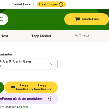
Kontakt oss
Bestill igjen
Handlekurv
Hest
Topp Merker
% Tilbud
ne kategorimeny: + Veterinærfôr
Åpne kategorimeny: Hest
Åpne kategorimeny: Top
varianter)
6,5 x B 8 x H 5 cm
.0
Legg i
Legg i
handlekurv
handlekurv
ooPoeng på dette produktet
5 virkedager.
Les mer