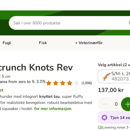
Søk
etter
produkter
Fugl
Fisk
+ Veterinærfôr
Åpne kategorimeny: Små kjæledyr
Åpne kategorimeny: Fugl
Åpne kategorimeny: Fisk
Åp
runch Knots Rev
Velg artikkel (2 
S/M: L 2
H 5 cm
482073
 area from zero to 5: 3.7/5
(
1396
)
137,00 kr
et
r hunder med integrert
knyttet tau
, super fluffy
for realistiske bevegelser, robust bearbeidelse med
d squeaker i hodet.
for mer informasjon
Tjen 14 z
Levering innen 3-