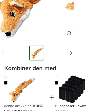
Kombiner den med
KONG Scrunch Knots Rev
Hundeposer - svart
denne artikkelen
:
KONG
Hundeposer - svart