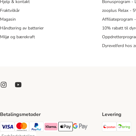
Hjelp & kontakt
Bonusprogram - L
Fraktvilkår
zooplus Relax - 5
Magasin
Affiliateprogram 
Håndtering av batterier
10% rabatt til dy
Miljø og bærekraft
Oppdretterprogra
Dyrevelferd hos 
Betalingsmetoder
Levering
Posten Sh
Br
Visa Payment Method
Mastercard Payment Method
PayPal Payment Method
Klarna Payment Method
Apple Pay Payment Method
Google Pay Payment Method