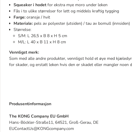
Squeaker i hodet
for ekstra mye moro under leken
Fås i to ulike størrelser for lett og middels kraftig tygging
Farge:
oransje / hvit
Materiale:
pels av polyester (utsiden) / tau av bomull (innsiden)
Størrelse:
S/M: L 26,5 x B 8 x H 5 cm
M/L: L 40 x B 11 x H 8 cm
Vennligst merk:
Som med alle andre produkter, vennligst hold et øye med kjæledyr
for skader, og erstatt leken hvis den er skadet eller mangler noen d
Produsentinformasjon
The KONG Company EU GmbH
Hans-Böckler-Straße11, 64521, Groß-Gerau, DE
EUContactUs@KONGcompany.com