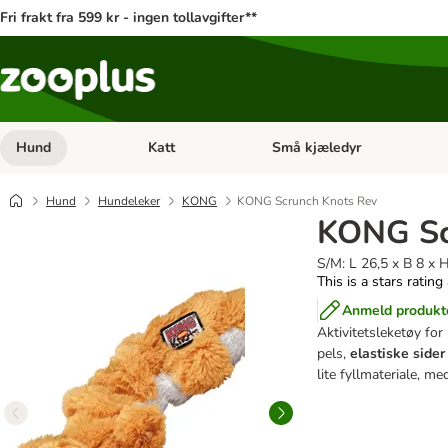
Fri frakt fra 599 kr - ingen tollavgifter**
Hund
Katt
Små kjæledyr
Åpne kategorimeny: Hund
Åpne kategorimeny: Katt
Hund
Hundeleker
KONG
KONG Scrunch Knots Rev
KONG Sc
S/M: L 26,5 x B 8 x 
This is a stars rating
Anmeld produkt
Aktivitetsleketøy fo
pels,
elastiske sider
lite fyllmateriale, me