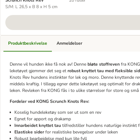
Scrunch Knots Rev
20 ruller
S/M: L 26,5 x B 8 x H 5 cm
Produktbeskrivelse
Anmeldelser
Denne vil hunden ikke få nok av! Denne
bløte stoffreven
fra KONG s
leketøyet gjemmer det seg et
robust knyttet tau med fleksible si
Knots Rev hundens instinkter for lek og moro. Denne knyttende rev
middels kraftig. I tillegg egner dette leketøyet seg optimalt for dr
leken. Revleken fra KONG fås i to ulike størrelser for store og små
Fordeler ved KONG Scrunch Knots Rev:
Koselig hundeleketøy som ser ut som en rev
Egnet for apport og drakamp
Innarbeidet knyttet tau
tilfredstiller hundens naturlige instinkt
Elastiske sider
for realistiske bevegelser under leken
Robust bearbeidelse med kun lite fyll