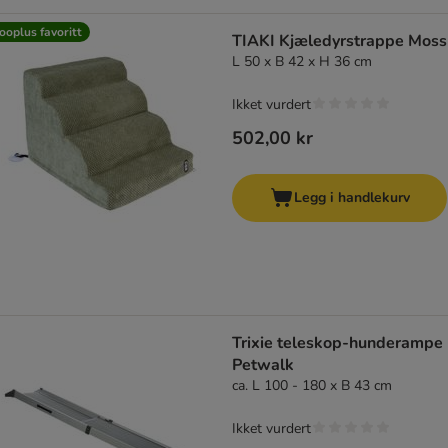
ooplus favoritt
TIAKI Kjæledyrstrappe Moss
L 50 x B 42 x H 36 cm
Ikket vurdert
502,00 kr
Legg i handlekurv
Trixie teleskop-hunderampe
Petwalk
ca. L 100 - 180 x B 43 cm
Ikket vurdert