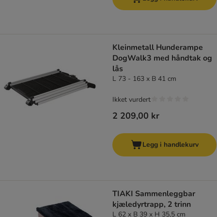
Kleinmetall Hunderampe
DogWalk3 med håndtak og
lås
L 73 - 163 x B 41 cm
Ikket vurdert
2 209,00 kr
Legg i handlekurv
TIAKI Sammenleggbar
kjæledyrtrapp, 2 trinn
L 62 x B 39 x H 35,5 cm