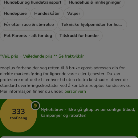
Hundebur og hundetransport
Hundehus & innhegninger
Hundepleie
Hundeskåler
Valper
Fôr etter rase & størrelse
Tekniske hjelpemidler for hunder
Pet Parents - alt for deg
Tilskudd for hunder
*Veil. pris = Veiledende pris **
Se fraktvilkår
zooplus forbeholder seg retten til å bruke epost-adressen din for
direkte markedsføring for lignende varer eller tjenester. Du kan
protestere mot dette til enhver tid uten ekstra kostnader utover de
standard overføringsskostader ved å kontakte zooplus kundeservice.
Mer informasjon finner du under:
personvern
333
Nyhetsbrev - Ikke gå glipp av personlige tilbud,
kampanjer og rabatter!
zooPoeng