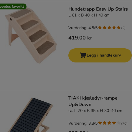
ooplus favoritt
Hundetrapp Easy Up Stairs
L 61 x B 40 x H 49 cm
Vurdering: 4.5/5
(
2
)
419,00 kr
Legg i handlekurv
TIAKI kjæledyr-rampe
Up&Down
ca. L 70 x B 35 x H 30–40 cm
Vurdering: 3.8/5
(
70
)