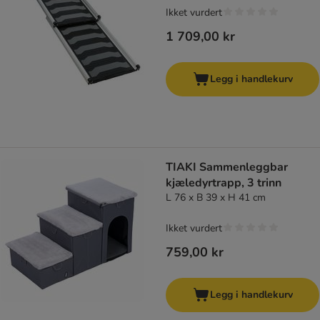
Ikket vurdert
1 709,00 kr
Legg i handlekurv
TIAKI Sammenleggbar
kjæledyrtrapp, 3 trinn
L 76 x B 39 x H 41 cm
Ikket vurdert
759,00 kr
Legg i handlekurv