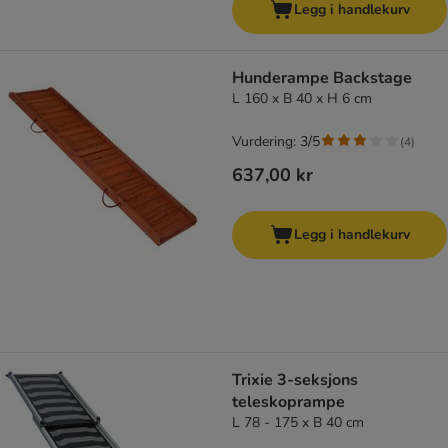
Legg i handlekurv
Hunderampe Backstage
L 160 x B 40 x H 6 cm
Vurdering: 3/5
(
4
)
637,00 kr
Legg i handlekurv
Trixie 3-seksjons
teleskoprampe
L 78 - 175 x B 40 cm