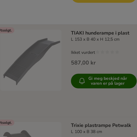
tsolgt.
TIAKI hunderampe i plast
L 153 x B 40 x H 12,5 cm
Ikket vurdert
587,00 kr
Gi meg beskjed når
varen er på lager
tsolgt.
Trixie plastrampe Petwalk
L 100 x B 38 cm