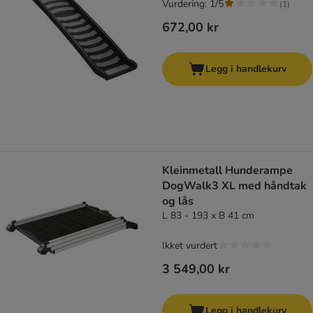
Vurdering: 1/5
(
1
)
672,00 kr
Legg i handlekurv
Kleinmetall Hunderampe
DogWalk3 XL med håndtak
og lås
L 83 - 193 x B 41 cm
Ikket vurdert
3 549,00 kr
Legg i handlekurv