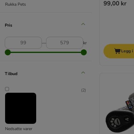
99,00 kr
Rukka Pets
Pris
―
kr
Legg i
Tilbud
(
2
)
Nedsatte varer