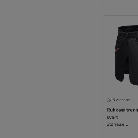
3 varianter
Rukka® treni
svart
Størrelse L