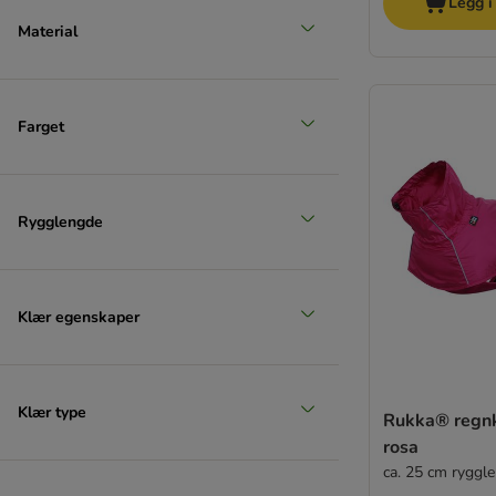
Legg i
Material
Farget
Rygglengde
Klær egenskaper
Klær type
Rukka® regnk
rosa
ca. 25 cm ryggl