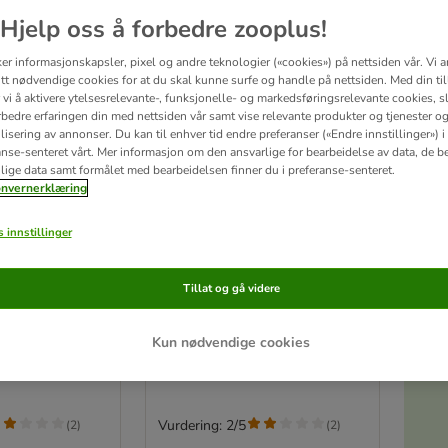
Hjelp oss å forbedre zooplus!
ker informasjonskapsler, pixel og andre teknologier («cookies») på nettsiden vår. Vi 
tt nødvendige cookies for at du skal kunne surfe og handle på nettsiden. Med din til
vi å aktivere ytelsesrelevante-, funksjonelle- og markedsføringsrelevante cookies, sli
rbedre erfaringen din med nettsiden vår samt vise relevante produkter og tjenester o
isering av annonser. Du kan til enhver tid endre preferanser («Endre innstillinger») i
anse-senteret vårt. Mer informasjon om den ansvarlige for bearbeidelse av data, de b
lige data samt formålet med bearbeidelsen finner du i preferanse-senteret.
nvernerklæring
S
 innstillinger
7 varianter
sokker for
Rukka sommersokker for
Tillat og gå videre
hund
lebredde 50 mm
Størrelse 2: Sålebredde 45 mm
(2 stk.)
Kun nødvendige cookies
Vurdering: 2/5
(
2
)
(
2
)