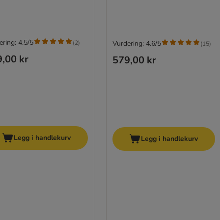
ring: 4.5/5
(
2
)
Vurdering: 4.6/5
(
15
)
,00 kr
579,00 kr
Legg i handlekurv
Legg i handlekurv