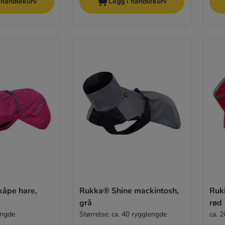
 handlekurv
Legg i handlekurv
åpe hare,
Rukka® Shine mackintosh,
Rukk
grå
rød
engde
Størrelse: ca. 40 rygglengde
ca. 