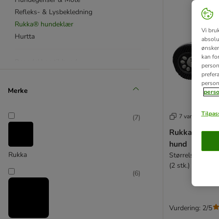
Refleks- & Lysbekledning
Rukka® hundeklær
Vi bru
Hurtta
absolu
ønsker 
kan fo
Regndekken til hund
personl
Med fôr
prefer
person
Med magebeskyttelse
Merke
perso
Potesokker
Tilpass
7 varianter
(
7
)
Rukka sommer
hund
Rukka
Størrelse 3: Så
(2 stk.)
(
6
)
Vurdering: 2/5