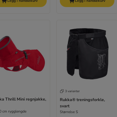
Legg i handlekurv
Legg i handlekurv
3 varianter
a Thrill Mini regnjakke,
Rukka® treningsforkle,
svart
20 cm rygglengde
Størrelse S