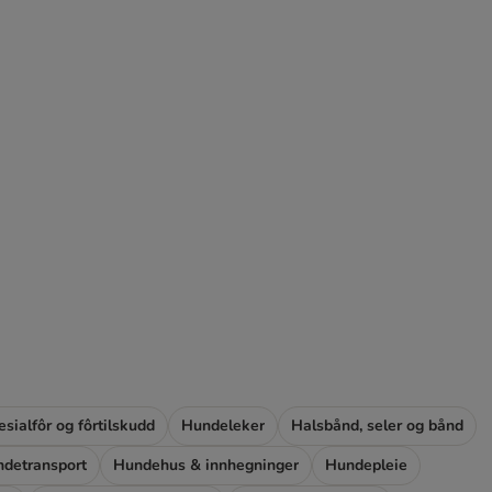
esialfôr og fôrtilskudd
Hundeleker
Halsbånd, seler og bånd
detransport
Hundehus & innhegninger
Hundepleie