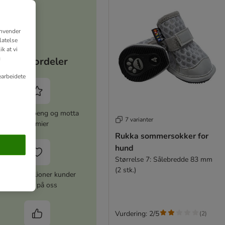
anvender
latelse
k at vi
g
Dine fordeler
earbeidete
amle zooPoeng og motta
7 varianter
premier
Rukka sommersokker for
hund
Størrelse 7: Sålebredde 83 mm
(2 stk.)
Over 10 millioner kunder
stoler på oss
Vurdering: 2/5
(
2
)