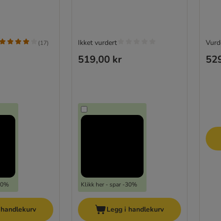
Ikket vurdert
Vurde
(
17
)
519,00 kr
529
-30%
Klikk her - spar -30%
 handlekurv
Legg i handlekurv