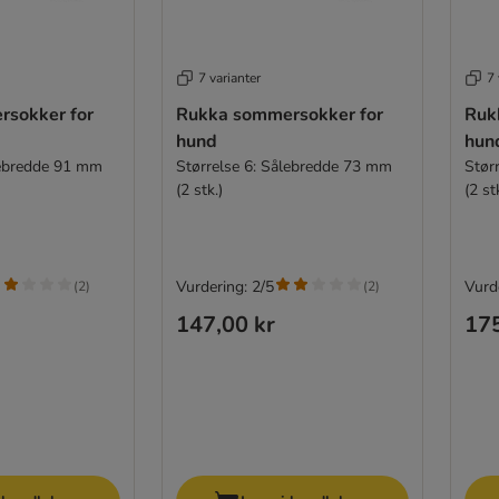
7 varianter
7 
sokker for
Rukka sommersokker for
Ruk
hund
hun
lebredde 91 mm
Størrelse 6: Sålebredde 73 mm
Stør
(2 stk.)
(2 st
Vurdering: 2/5
Vurd
(
2
)
(
2
)
147,00 kr
175