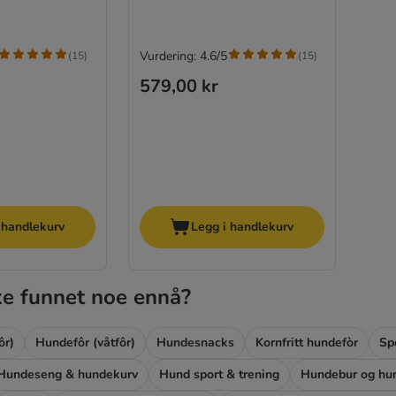
Vurdering: 4.6/5
(
15
)
(
15
)
579,00 kr
 handlekurv
Legg i handlekurv
ke funnet noe ennå?
ôr)
Hundefôr (våtfôr)
Hundesnacks
Kornfritt hundefòr
Sp
Hundeseng & hundekurv
Hund sport & trening
Hundebur og hun