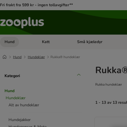
Fri frakt fra 599 kr - ingen tollavgifter**
Hund
Katt
Små kjæledyr
Åpne kategorimeny: Hund
Åpne kategorimeny: Katt
Hund
Hundeklær
Rukka® hundeklær
Rukka®
Kategori
Rukka hundeklær
Hund
Hundeklær
1 - 13 av 13 resu
Alt av hundeklær
product items ha
Hundejakker
Hundegenser & Mote