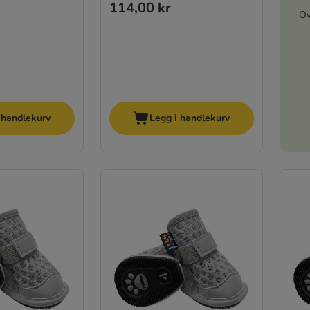
114,00 kr
Ov
 handlekurv
Legg i handlekurv