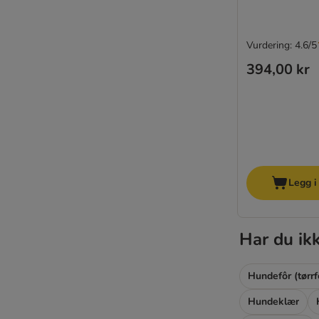
Vurdering: 4.6/5
394,00 kr
Legg i
Har du ik
Hundefôr (tørrf
Hundeklær