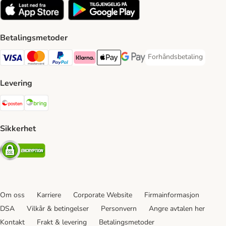
Betalingsmetoder
Forhåndsbetaling
Forhåndsbetaling Paym
Visa Payment Method
Mastercard Payment Method
PayPal Payment Method
Klarna Payment Method
Apple Pay Payment Method
Google Pay Payment Method
Levering
Posten Shipping Method
Bring Shipping Method
Sikkerhet
Security
Om oss
Karriere
Corporate Website
Firmainformasjon
DSA
Vilkår & betingelser
Personvern
Angre avtalen her
Kontakt
Frakt & levering
Betalingsmetoder