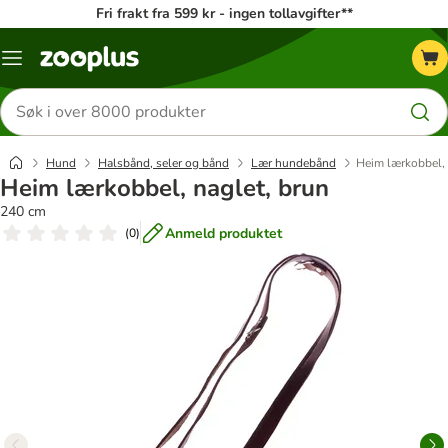
Fri frakt fra 599 kr - ingen tollavgifter**
Katalogmeny
Søk
etter
produkter
Hund
Halsbånd, seler og bånd
Lær hundebånd
Heim lærkobbel, 
Heim lærkobbel, naglet, brun
240 cm
Anmeld produktet
(
0
)