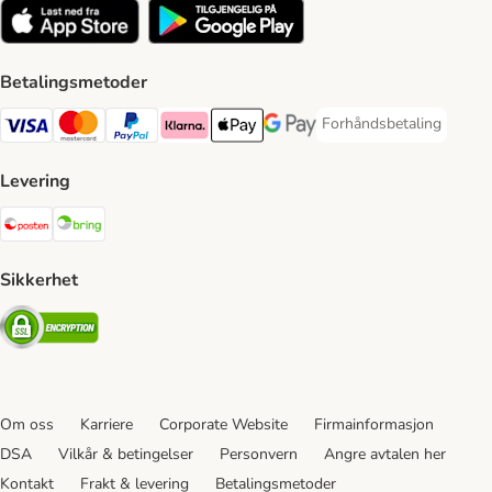
Betalingsmetoder
Forhåndsbetaling
Forhåndsbetaling Paym
Visa Payment Method
Mastercard Payment Method
PayPal Payment Method
Klarna Payment Method
Apple Pay Payment Method
Google Pay Payment Method
Levering
Posten Shipping Method
Bring Shipping Method
Sikkerhet
Security
Om oss
Karriere
Corporate Website
Firmainformasjon
DSA
Vilkår & betingelser
Personvern
Angre avtalen her
Kontakt
Frakt & levering
Betalingsmetoder