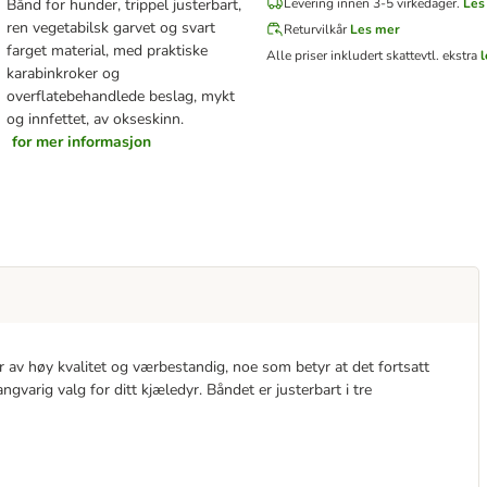
Bånd for hunder, trippel justerbart,
Levering innen 3-5 virkedager.
Les
ren vegetabilsk garvet og svart
Returvilkår
Les mer
farget material, med praktiske
Alle priser inkludert skatt
evtl. ekstra
karabinkroker og
overflatebehandlede beslag, mykt
og innfettet, av okseskinn.
for mer informasjon
er av høy kvalitet og værbestandig, noe som betyr at det fortsatt
angvarig valg for ditt kjæledyr. Båndet er justerbart i tre