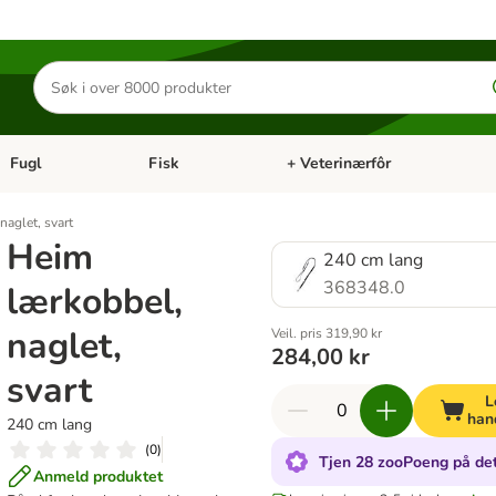
Søk
etter
produkter
Fugl
Fisk
+ Veterinærfôr
Åpne kategorimeny: Små kjæledyr
Åpne kategorimeny: Fugl
Åpne kategorimeny: Fisk
Åp
naglet, svart
Heim
240 cm lang
368348.0
lærkobbel,
naglet,
Veil. pris 319,90 kr
284,00 kr
svart
L
han
240 cm lang
(
0
)
Tjen 28 zooPoeng på det
Anmeld produktet