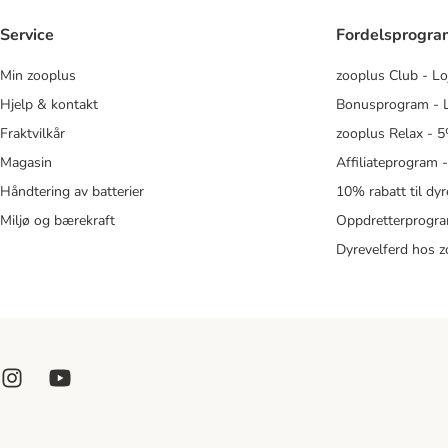
Service
Fordelsprogr
Min zooplus
zooplus Club - Lo
Hjelp & kontakt
Bonusprogram - L
Fraktvilkår
zooplus Relax - 5
Magasin
Affiliateprogram 
Håndtering av batterier
10% rabatt til dy
Miljø og bærekraft
Oppdretterprogra
Dyrevelferd hos 