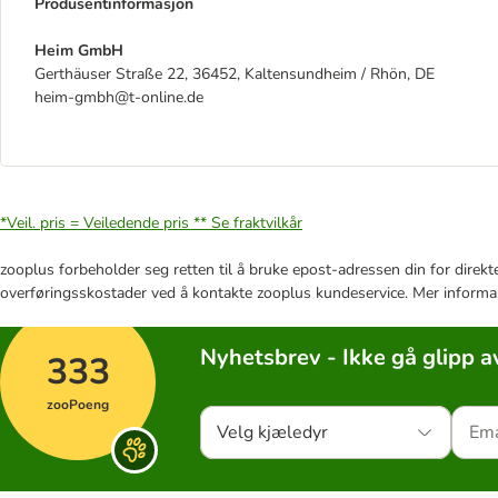
Produsentinformasjon
Heim GmbH
Gerthäuser Straße 22, 36452, Kaltensundheim / Rhön, DE
heim-gmbh@t-online.de
*Veil. pris = Veiledende pris **
Se fraktvilkår
zooplus forbeholder seg retten til å bruke epost-adressen din for direkt
overføringsskostader ved å kontakte zooplus kundeservice. Mer informa
Nyhetsbrev - Ikke gå glipp a
333
zooPoeng
Velg kjæledyr