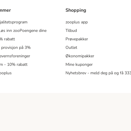
ammer
Shopping
jalitetsprogram
zooplus app
øs inn zooPoengene dine
Tilbud
% rabatt
Prøvepakker
- provisjon på 3%
Outlet
revernsforeninger
Økonomipakker
m - 10% rabatt
Mine kuponger
zooplus
Nyhetsbrev - meld deg på og få 3