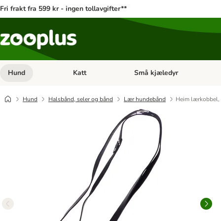
Fri frakt fra 599 kr - ingen tollavgifter**
Hund
Katt
Små kjæledyr
Åpne kategorimeny: Hund
Åpne kategorimeny: Katt
Hund
Halsbånd, seler og bånd
Lær hundebånd
Heim lærkobbel, 