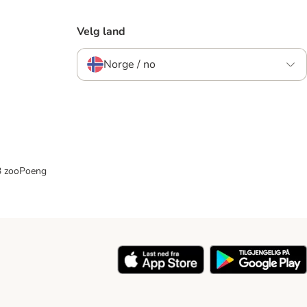
Velg land
Norge / no
33 zooPoeng