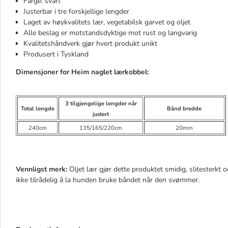
Farge: svart
Justerbar i tre forskjellige lengder
Laget av høykvalitets lær, vegetabilsk garvet og oljet
Alle beslag er motstandsdyktige mot rust og langvarig
Kvalitetshåndverk gjør hvert produkt unikt
Produsert i Tyskland
Dimensjoner for Heim naglet lærkobbel:
3 tilgjengelige lengder når
Total lengde
Bånd bredde
justert
240cm
135/165/220cm
20mm
Vennligst merk:
Oljet lær gjør dette produktet smidig, slitesterkt 
ikke tilrådelig å la hunden bruke båndet når den svømmer.