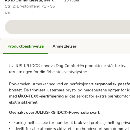
K9 IDC® hundesele, svart
20 ruller
Str. 2: Brystomfang 71 - 96
cm
Produktbeskrivelse
Anmeldelser
JULIUS-K9 IDC® (Innova Dog Comfort®) produktene står for kvalit
utrustningen for din firbeinte eventyrlystne.
Powerselen utmerker seg ved en perfeksjonert
ergonomisk passf
brystet. De trinnløst justerbare bryst- og magebeltene sørger for 
med
ØKO-TEX®-sertifisering
er det sørget for ekstra bærekomfor
ekstra sikkerhet.
Oversikt over
JULIUS-K9 IDC®
-Powersele svart:
Funksjonell salsele for hunder til bruk ved professjonell og priva
Ideèllt for alle utendørs aktiviteter og hundesport som dummy-tr