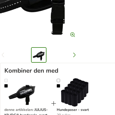
Kombiner den med
JULIUS-K9 IDC® hundesele, svart
Hundeposer - svart
denne artikkelen
:
JULIUS-
Hundeposer - svart