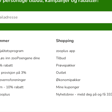
v personlige tilbud, kampanjer og rabatter!
ammer
Shopping
jalitetsprogram
zooplus app
øs inn zooPoengene dine
Tilbud
% rabatt
Prøvepakker
- provisjon på 3%
Outlet
revernsforeninger
Økonomipakker
m - 10% rabatt
Mine kuponger
zooplus
Nyhetsbrev - meld deg på og få 3