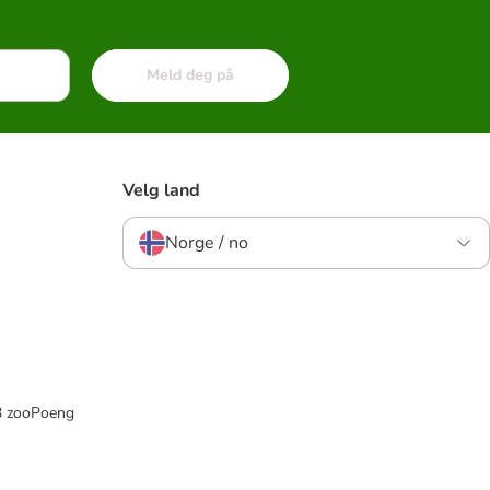
Meld deg på
Velg land
Norge / no
33 zooPoeng