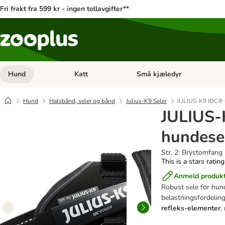
Fri frakt fra 599 kr - ingen tollavgifter**
Hund
Katt
Små kjæledyr
Åpne kategorimeny: Hund
Åpne kategorimeny: Katt
Hund
Halsbånd, seler og bånd
Julius-K9 Seler
JULIUS-K9 IDC® h
JULIUS-
hundesel
Str. 2: Brystomfang
This is a stars ratin
Anmeld produk
Robust sele for hun
belastningsfordelin
refleks-elementer
,