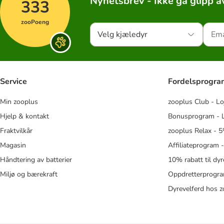
Nyhetsbrev - Ikke gå glipp a
333
zooPoeng
Velg kjæledyr
Service
Fordelsprogr
Min zooplus
zooplus Club - Lo
Hjelp & kontakt
Bonusprogram - L
Fraktvilkår
zooplus Relax - 5
Magasin
Affiliateprogram 
Håndtering av batterier
10% rabatt til dy
Miljø og bærekraft
Oppdretterprogra
Dyrevelferd hos 