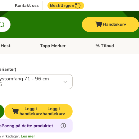
Kontakt oss
Bestill igjen
Handlekurv
Hest
Topp Merker
% Tilbud
ne kategorimeny: + Veterinærfôr
Åpne kategorimeny: Hest
Åpne kategorimeny: Top
arianter)
Brystomfang 71 - 96 cm
6
Legg i
Legg i
handlekurv
handlekurv
oPoeng på dette produktet
 virkedager.
Les mer