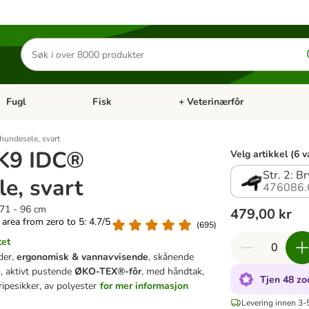
Søk
etter
produkter
Fugl
Fisk
+ Veterinærfôr
Åpne kategorimeny: Små kjæledyr
Åpne kategorimeny: Fugl
Åpne kategorimeny: Fisk
Åp
undesele, svart
K9 IDC®
Velg artikkel (6 v
Str. 2: 
e, svart
476086.
 71 - 96 cm
479,00 kr
g area from zero to 5: 4.7/5
(
695
)
tet
der,
ergonomisk & vannavvisende
, skånende
g, aktivt pustende
ØKO-TEX®-fôr
, med håndtak,
Tjen 48 zo
 ripesikker, av polyester
for mer informasjon
Levering innen 3-5