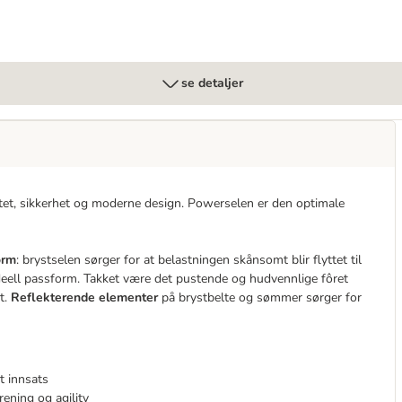
se detaljer
et, sikkerhet og moderne design. Powerselen er den optimale
orm
: brystselen sørger for at belastningen skånsomt blir flyttet til
ideell passform. Takket være det pustende og hudvennlige fôret
t.
Reflekterende elementer
på brystbelte og sømmer sørger for
t innsats
ening og agility