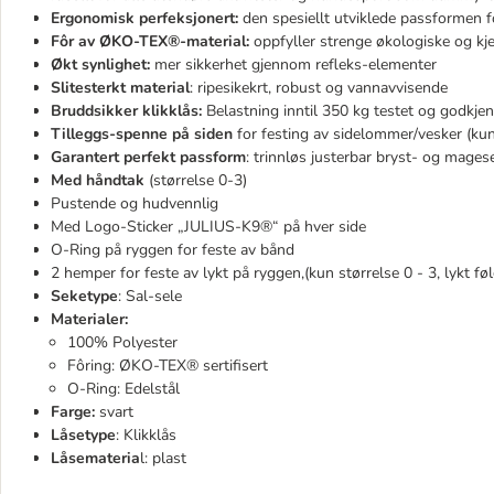
Ergonomisk perfeksjonert:
den spesiellt utviklede passformen f
Fôr av
ØKO-TEX®-material
:
oppfyller strenge økologiske og kje
Økt synlighet:
mer sikkerhet gjennom refleks-elementer
Slitesterkt material
: ripesikekrt, robust og vannavvisende
Bruddsikker klikklås:
Belastning inntil 350 kg testet og godkjen
Tilleggs-spenne på siden
for festing av sidelommer/vesker (kun 
Garantert perfekt passform
: trinnløs justerbar bryst- og mages
Med håndtak
(størrelse 0-3)
Pustende og hudvennlig
Med Logo-Sticker „JULIUS-K9®“ på hver side
O-Ring på ryggen for feste av bånd
2 hemper for feste av lykt på ryggen,(kun størrelse 0 - 3, lykt fø
Seketype
: Sal-sele
Materialer:
100% Polyester
Fôring: ØKO-TEX® sertifisert
O-Ring: Edelstål
Farge:
svart
Låsetype
: Klikklås
Låsemateria
l: plast