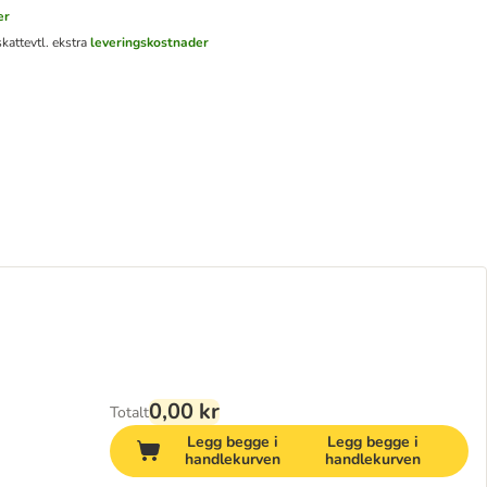
er
skatt
evtl. ekstra
leveringskostnader
0,00 kr
Totalt
Legg begge i
Legg begge i
handlekurven
handlekurven