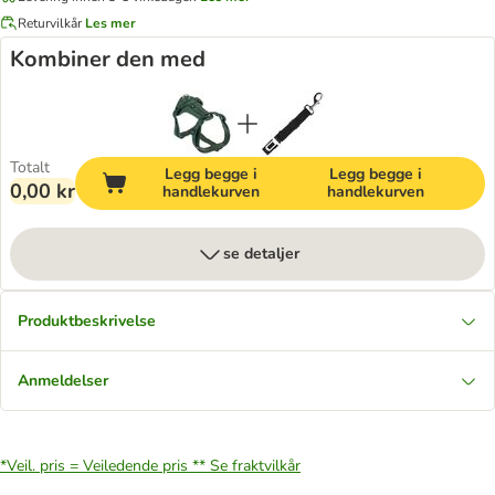
Returvilkår
Les mer
Kombiner den med
Totalt
Legg begge i
Legg begge i
0,00 kr
handlekurven
handlekurven
se detaljer
Produktbeskrivelse
Anmeldelser
*Veil. pris = Veiledende pris **
Se fraktvilkår