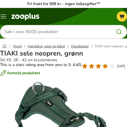
Fri frakt fra 599 kr - ingen tollavgifter**
Katalogmeny
Søk
etter
produkter
Hund
Halsbånd, seler og bånd
Hundeseler
TIAKI sele neopren, 
TIAKI sele neopren, grønn
Stl XS: 28 - 42 cm brystomkrets
This is a stars rating area from zero to 5: 4.4/5
(
147
)
Anmeld produktet