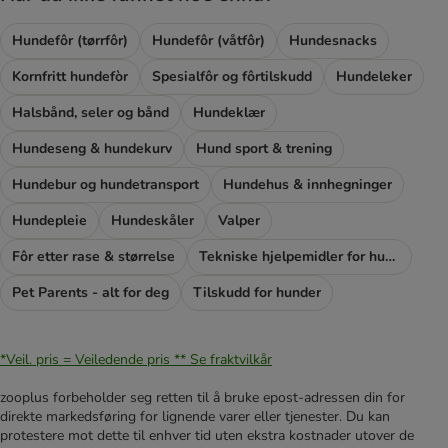
Hundefôr (tørrfôr)
Hundefôr (våtfôr)
Hundesnacks
Kornfritt hundefòr
Spesialfôr og fôrtilskudd
Hundeleker
Halsbånd, seler og bånd
Hundeklær
Hundeseng & hundekurv
Hund sport & trening
Hundebur og hundetransport
Hundehus & innhegninger
Hundepleie
Hundeskåler
Valper
Fôr etter rase & størrelse
Tekniske hjelpemidler for hunder
Pet Parents - alt for deg
Tilskudd for hunder
*Veil. pris = Veiledende pris **
Se fraktvilkår
zooplus forbeholder seg retten til å bruke epost-adressen din for
direkte markedsføring for lignende varer eller tjenester. Du kan
protestere mot dette til enhver tid uten ekstra kostnader utover de