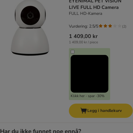
EYENIMAL PET VISION
LIVE FULL HD Camera
FULL HD-Kamera
Vurdering: 2.5/5
(
2
)
1 409,00 kr
1 409,00 kr / piece
Klikk her - spar -30%
Legg i handlekurv
Har du ikke funnet noe ennå?