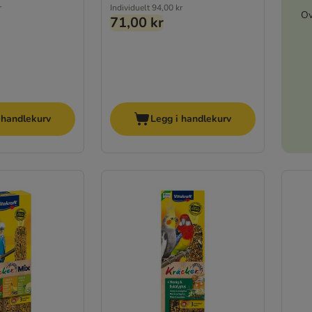
r
Individuelt
94,00 kr
Ov
71,00 kr
 handlekurv
Legg i handlekurv