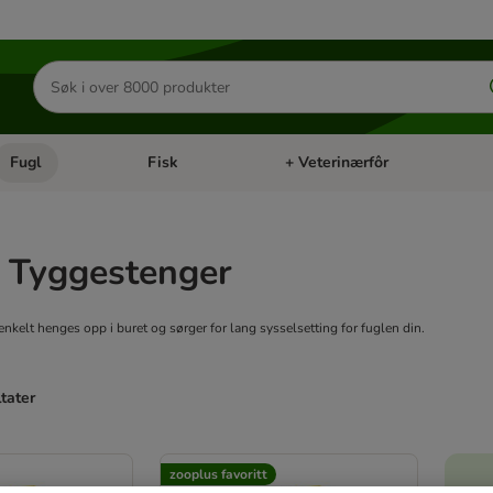
Søk
etter
produkter
Fugl
Fisk
+ Veterinærfôr
Åpne kategorimeny: Små kjæledyr
Åpne kategorimeny: Fugl
Åpne kategorimeny: Fisk
Åp
& Tyggestenger
nkelt henges opp i buret og sørger for lang sysselsetting for fuglen din.
ltater
ve been changed
zooplus favoritt