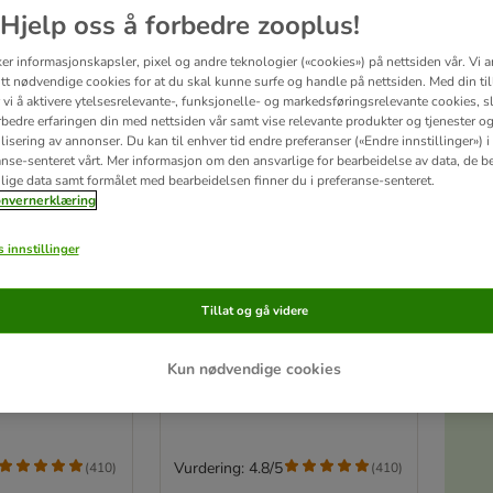
Hjelp oss å forbedre zooplus!
ker informasjonskapsler, pixel og andre teknologier («cookies») på nettsiden vår. Vi 
tt nødvendige cookies for at du skal kunne surfe og handle på nettsiden. Med din til
vi å aktivere ytelsesrelevante-, funksjonelle- og markedsføringsrelevante cookies, sli
rbedre erfaringen din med nettsiden vår samt vise relevante produkter og tjenester o
isering av annonser. Du kan til enhver tid endre preferanser («Endre innstillinger») i
anse-senteret vårt. Mer informasjon om den ansvarlige for bearbeidelse av data, de b
lige data samt formålet med bearbeidelsen finner du i preferanse-senteret.
nvernerklæring
S
 innstillinger
4 varianter
s til undulater
Vitakraft Kjeks til undulater
Tillat og gå videre
nning/egg/frukt
2 x 3 Sticks: Sesam/Urter/Kiwi
Kun nødvendige cookies
Vurdering: 4.8/5
(
410
)
(
410
)