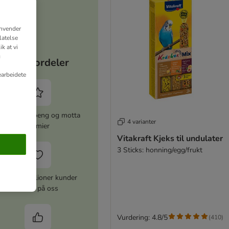
anvender
latelse
k at vi
g
Dine fordeler
earbeidete
amle zooPoeng og motta
4 varianter
premier
Vitakraft Kjeks til undulater
3 Sticks: honning/egg/frukt
Over 10 millioner kunder
stoler på oss
Vurdering: 4.8/5
(
410
)