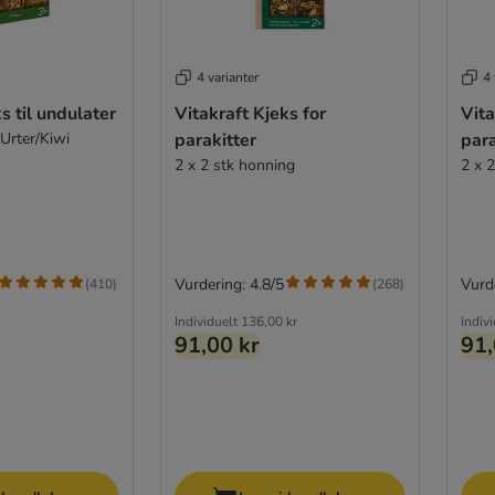
4 varianter
4 
s til undulater
Vitakraft Kjeks for
Vita
Urter/Kiwi
parakitter
para
2 x 2 stk honning
2 x 2
Vurdering: 4.8/5
Vurde
(
410
)
(
268
)
Individuelt
136,00 kr
Indiv
91,00 kr
91,