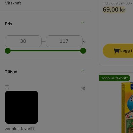
Vitakraft
Individuelt
94,00 k
69,00 kr
Pris
―
kr
Legg i
Tilbud
zooplus favoritt
(
4
)
zooplus favoritt