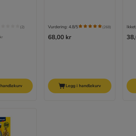
Vurdering: 4.8/5
Ikket
(
2
)
(
268
)
68,00 kr
38,
kr
 handlekurv
Legg i handlekurv