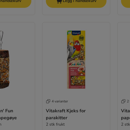
 handlekurv
Legg i handlekurv
4 varianter
2 
'n' Fun
Vitakraft Kjeks for
Vita
Papegøye
parakitter
pap
rn
2 stk frukt
2 st