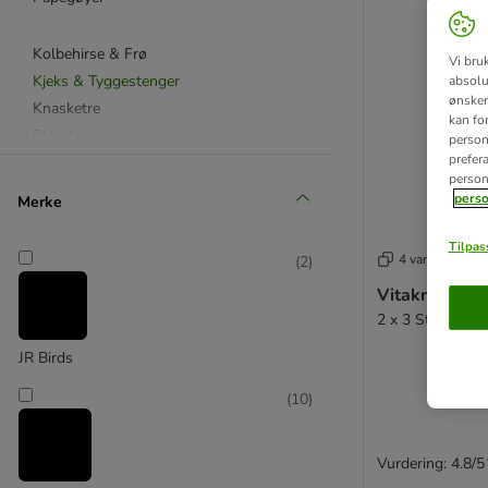
Kolbehirse & Frø
Vi bru
Kjeks & Tyggestenger
absolu
ønsker 
Knasketre
kan fo
Blandinger
personl
prefer
person
JR Farm
perso
Merke
Versele Laga
Quiko
Tilpass
4 varianter
(
2
)
Vitakraft
Vitakraft Kjek
Andre produsenter
2 x 3 Sticks: ho
JR Birds
(
10
)
Vurdering: 4.8/5