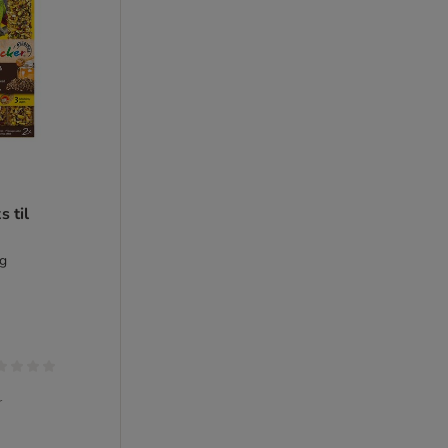
s til
ng
r