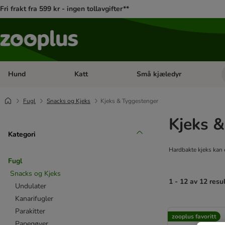
Fri frakt fra 599 kr - ingen tollavgifter**
Hund
Katt
Små kjæledyr
Åpne kategorimeny: Hund
Åpne kategorimeny: Katt
Fugl
Snacks og Kjeks
Kjeks & Tyggestenger
Kjeks 
Kategori
Hardbakte kjeks kan e
Fugl
Snacks og Kjeks
1 - 12 av 12 resu
Undulater
Kanarifugler
product items ha
Parakitter
zooplus favoritt
Papegøyer