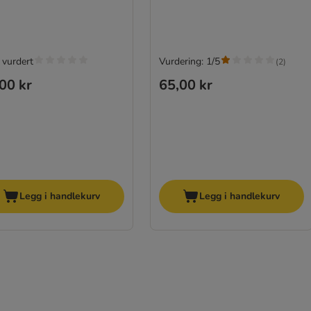
 vurdert
Vurdering: 1/5
(
2
)
00 kr
65,00 kr
Legg i handlekurv
Legg i handlekurv