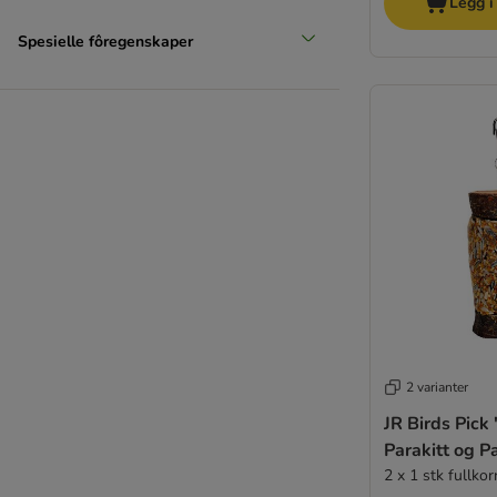
Legg i
Spesielle fôregenskaper
2 varianter
JR Birds Pick 
Parakitt og 
2 x 1 stk fullko