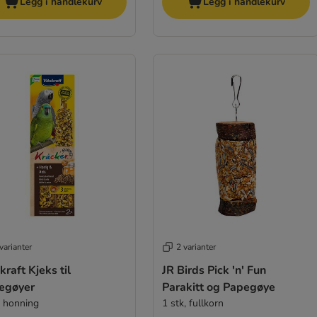
Legg i handlekurv
Legg i handlekurv
varianter
2 varianter
kraft Kjeks til
JR Birds Pick 'n' Fun
egøyer
Parakitt og Papegøye
k honning
1 stk, fullkorn