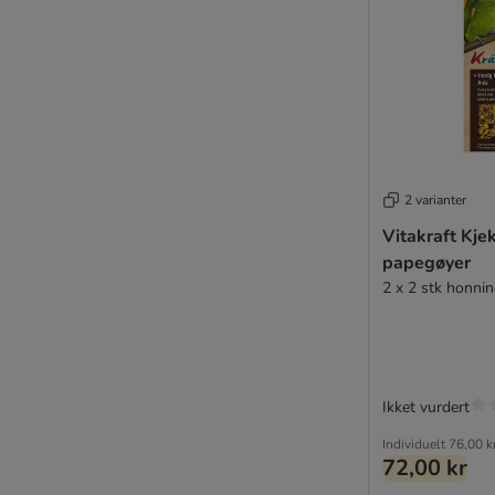
2 varianter
Vitakraft Kjek
papegøyer
2 x 2 stk honni
Ikket vurdert
Individuelt
76,00 k
72,00 kr