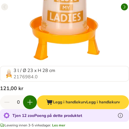
3 l / Ø 23 x H 28 cm
2176984.0
121,00 kr
Legg i handlekurv
Legg i handlekurv
Tjen 12 zooPoeng på dette produktet
Levering innen 3-5 virkedager.
Les mer