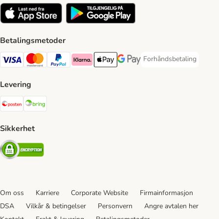
Betalingsmetoder
Forhåndsbetaling
Forhåndsbetaling Paym
Visa Payment Method
Mastercard Payment Method
PayPal Payment Method
Klarna Payment Method
Apple Pay Payment Method
Google Pay Payment Method
Levering
Posten Shipping Method
Bring Shipping Method
Sikkerhet
Security
Om oss
Karriere
Corporate Website
Firmainformasjon
DSA
Vilkår & betingelser
Personvern
Angre avtalen her