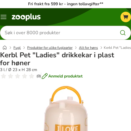
Fri frakt fra 599 kr - ingen tollavgifter**
Katalogmeny
Søk
etter
produkter
Fugl
Produkter for ulike fuglearter
Alt for høns
Kerbl Pet "Ladies"
Kerbl Pet "Ladies" drikkekar i plast
for høner
3 l / Ø 23 x H 28 cm
Anmeld produktet
(
0
)