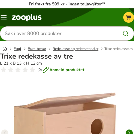
Fri frakt fra 599 kr - ingen tollavgifter**
Katalogmeny
Søk
etter
produkter
Fugl
Burtilbehør
Redekasse og redematerialer
Trixe redekasse av 
Trixe redekasse av tre
L 21 x B 13 x H 12 cm
Anmeld produktet
(
0
)