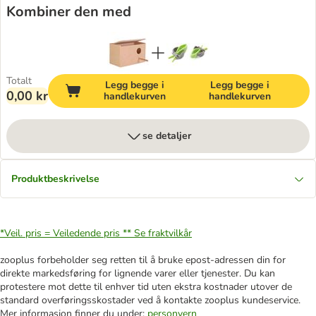
Kombiner den med
Totalt
Legg begge i
Legg begge i
0,00 kr
handlekurven
handlekurven
se detaljer
Produktbeskrivelse
*Veil. pris = Veiledende pris **
Se fraktvilkår
zooplus forbeholder seg retten til å bruke epost-adressen din for
direkte markedsføring for lignende varer eller tjenester. Du kan
protestere mot dette til enhver tid uten ekstra kostnader utover de
standard overføringsskostader ved å kontakte zooplus kundeservice.
Mer informasjon finner du under:
personvern