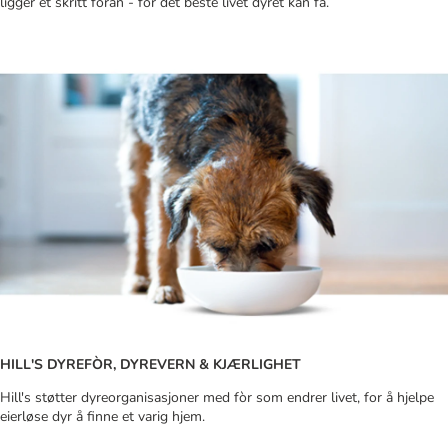
ligger et skritt foran - for det beste livet dyret kan få.
HILL'S DYREFÒR, DYREVERN & KJÆRLIGHET
Hill's støtter dyreorganisasjoner med fòr som endrer livet, for å hjelpe
eierløse dyr å finne et varig hjem.