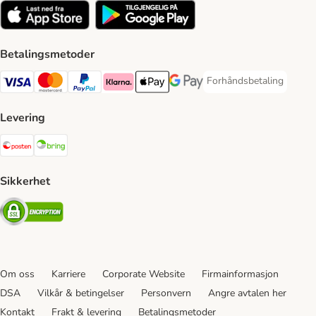
Betalingsmetoder
Forhåndsbetaling
Forhåndsbetaling Paym
Visa Payment Method
Mastercard Payment Method
PayPal Payment Method
Klarna Payment Method
Apple Pay Payment Method
Google Pay Payment Method
Levering
Posten Shipping Method
Bring Shipping Method
Sikkerhet
Security
Om oss
Karriere
Corporate Website
Firmainformasjon
DSA
Vilkår & betingelser
Personvern
Angre avtalen her
Kontakt
Frakt & levering
Betalingsmetoder