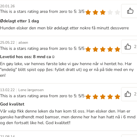
20.01.26
This is a stars rating area from zero to 5: 3/5
Ødelagt etter 1 dag
Hunden elsker den men blir ødelagt etter nokre få minutt dessverre
|
25.05.22
aileen
2
This is a stars rating area from zero to 5: 5/5
Levetid hos oss: 8 mnd ca☺️
En gøy leke, var hennes første leke vi gav henne når vi hentet ho. Har
"endelig" blitt spist opp (les: fyllet dratt ut) og er nå på tide med en ny
en!
|
13.02.22
Lene Jørgensen
2
This is a stars rating area from zero to 5: 5/5
God kvalitet
Vår valp fikk denne leken da han kom til oss. Han elsker den. Han er
ganske hardhendt med bamser, men denne her har han hatt nå i 6 mnd
og den fortsatt like hel. God kvalitet!!
21.08.14