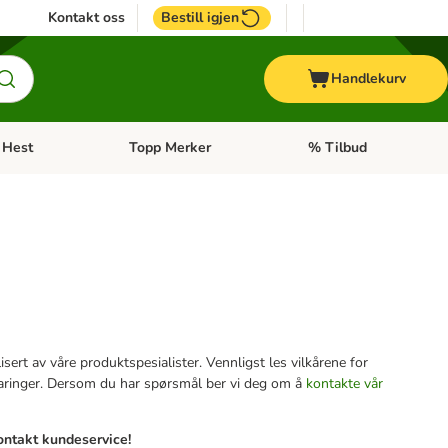
Kontakt oss
Bestill igjen
Handlekurv
Hest
Topp Merker
% Tilbud
ne kategorimeny: + Veterinærfôr
Åpne kategorimeny: Hest
Åpne kategorimeny: Top
sert av våre produktspesialister. Vennligst les vilkårene for
aringer. Dersom du har spørsmål ber vi deg om å
kontakte vår
Kontakt kundeservice!