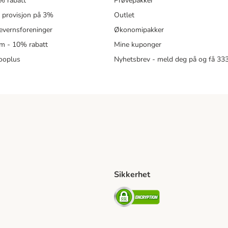
% rabatt
Prøvepakker
- provisjon på 3%
Outlet
revernsforeninger
Økonomipakker
m - 10% rabatt
Mine kuponger
zooplus
Nyhetsbrev - meld deg på og få 3
Sikkerhet
ipping Method
ing Shipping Method
Security