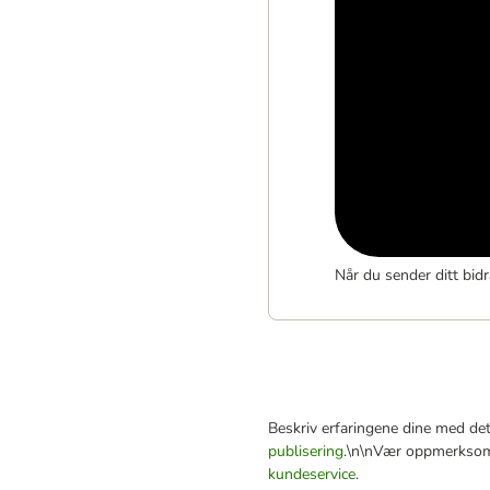
Når du sender ditt bidr
Beskriv erfaringene dine med dett
publisering
.\n\nVær oppmerksom 
kundeservice
.