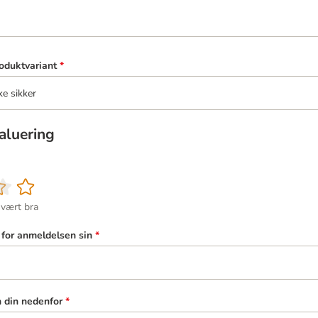
oduktvariant
*
ke sikker
aluering
svært bra
l for anmeldelsen sin
*
n din nedenfor
*