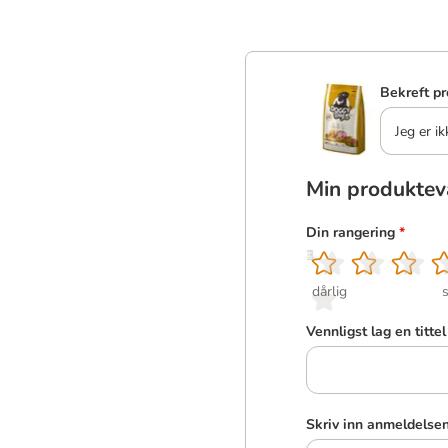
Bekreft pr
Jeg er ik
Min produktev
Din rangering
*
1
2
3
4
5
dårlig
Vennligst lag en titte
Skriv inn anmeldelse