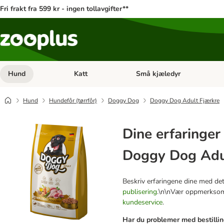
Fri frakt fra 599 kr - ingen tollavgifter**
Hund
Katt
Små kjæledyr
Åpne kategorimeny: Hund
Åpne kategorimeny: Katt
Hund
Hundefôr (tørrfôr)
Doggy Dog
Doggy Dog Adult Fjærkre
Dine erfaringe
Doggy Dog Adu
Beskriv erfaringene dine med dett
publisering
.\n\nVær oppmerksom 
kundeservice
.
Har du problemer med bestilling