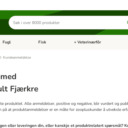
Søk
etter
produkter
Fugl
Fisk
+ Veterinærfôr
Åpne kategorimeny: Små kjæledyr
Åpne kategorimeny: Fugl
Åpne kategorimeny: Fisk
Åp
Kundeanmeldelse
r med
lt Fjærkre
e produktet. Alle anmeldelser, positive og negative, blir vurdert og publi
på at produktanmeldelser er en måte for zoopluskunder å utveksle erf
en eller leveringen din, eller kanskje et produktrelatert spørsmål? 