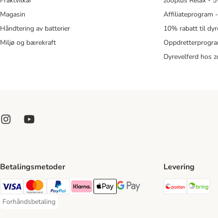
Fraktvilkår
zooplus Relax - 5
Magasin
Affiliateprogram 
Håndtering av batterier
10% rabatt til dy
Miljø og bærekraft
Oppdretterprogra
Dyrevelferd hos 
Betalingsmetoder
Levering
Posten Sh
Br
Visa Payment Method
Mastercard Payment Method
PayPal Payment Method
Klarna Payment Method
Apple Pay Payment Method
Google Pay Payment Method
Forhåndsbetaling
Forhåndsbetaling Payment Method