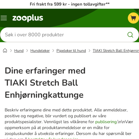
Fri frakt fra 599 kr - ingen tollavgifter**
Katalogmeny
Søk
etter
produkter
Hund
Hundeleker
Pipeleker til hund
TIAKI Stretch Ball Enhjørn
Dine erfaringer med
TIAKI Stretch Ball
Enhjørningkattunge
Beskriv erfaringene dine med dette produktet. Alle anmeldelser,
positive og negative, blir vurdert og publisert av våre
produktspesialister. Vennligst les vilkårene for
publisering
.\n\nVær
oppmerksom på at produktanmeldelser er en måte for
zoopluskunder å utveksle erfaringer. Dersom du har spørsmål ber