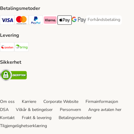
Betalingsmetoder
Forhåndsbetaling
Forhåndsbetaling Paym
Visa Payment Method
Mastercard Payment Method
PayPal Payment Method
Klarna Payment Method
Apple Pay Payment Method
Google Pay Payment Method
Levering
Posten Shipping Method
Bring Shipping Method
Sikkerhet
Security
Om oss
Karriere
Corporate Website
Firmainformasjon
DSA
Vilkår & betingelser
Personvern
Angre avtalen her
Kontakt
Frakt & levering
Betalingsmetoder
Tilgjengelighetserklæring