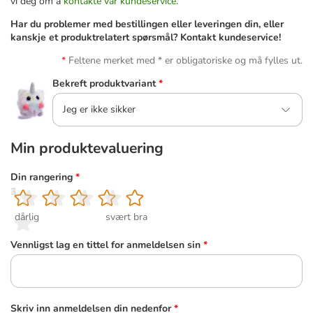
vi deg om å
kontakte vår kundeservice
.
Har du problemer med bestillingen eller leveringen din, eller
kanskje et produktrelatert spørsmål? Kontakt kundeservice!
Feltene merket med * er obligatoriske og må fylles ut.
Bekreft produktvariant
*
Jeg er ikke sikker
Min produktevaluering
Din rangering
*
1
2
3
4
5
dårlig
svært bra
Vennligst lag en tittel for anmeldelsen sin
*
Skriv inn anmeldelsen din nedenfor
*