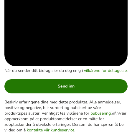
Når du sender ditt bidrag sier du deg enig i
vilkårene for deltagelse
.
Send inn
Beskriv erfaringene dine med dette produktet. Alle anmeldelser,
positive og negative, blir vurdert og publisert av våre
produktspesialister. Vennligst les vilkårene for
publisering
.\n\nVær
oppmerksom på at produktanmeldelser er en måte for
zoopluskunder å utveksle erfaringer. Dersom du har spørsmål ber
vi deg om å
kontakte vår kundeservice
.