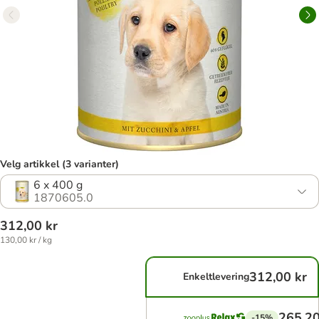
Velg artikkel (3 varianter)
6 x 400 g
1870605.0
312,00 kr
130,00 kr / kg
312,00 kr
Enkeltlevering
265,20
-15%