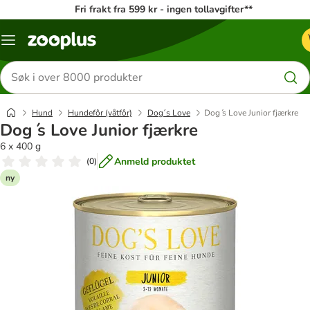
Fri frakt fra 599 kr - ingen tollavgifter**
Katalogmeny
Søk
etter
produkter
Hund
Hundefôr (våtfôr)
Dog´s Love
Dog ́s Love Junior fjærkre
Dog ́s Love Junior fjærkre
6 x 400 g
Anmeld produktet
(
0
)
ny