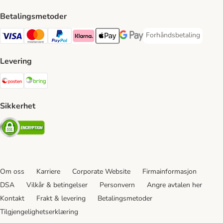
Betalingsmetoder
Forhåndsbetaling
Forhåndsbetaling Paym
Visa Payment Method
Mastercard Payment Method
PayPal Payment Method
Klarna Payment Method
Apple Pay Payment Method
Google Pay Payment Method
Levering
Posten Shipping Method
Bring Shipping Method
Sikkerhet
Security
Om oss
Karriere
Corporate Website
Firmainformasjon
DSA
Vilkår & betingelser
Personvern
Angre avtalen her
Kontakt
Frakt & levering
Betalingsmetoder
Tilgjengelighetserklæring