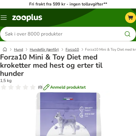
Fri frakt fra 599 kr - ingen tollavgifter**
Katalogmeny
Søk
etter
produkter
Hund
Hundefôr (tørrfôr)
Forza10
Forza10 Mini & Toy Diet med kro
Forza10 Mini & Toy Diet med
kroketter med hest og erter til
hunder
1,5 kg
Anmeld produktet
(
0
)