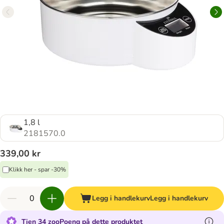
1,8 l
2181570.0
339,00 kr
Klikk her - spar -30%
Legg i handlekurv
Legg i handlekurv
Tjen 34 zooPoeng på dette produktet