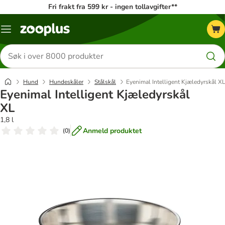
Fri frakt fra 599 kr - ingen tollavgifter**
Katalogmeny
Søk
etter
produkter
Hund
Hundeskåler
Stålskål
Eyenimal Intelligent Kjæledyrskål X
Eyenimal Intelligent Kjæledyrskål
XL
1,8 l
Anmeld produktet
(
0
)