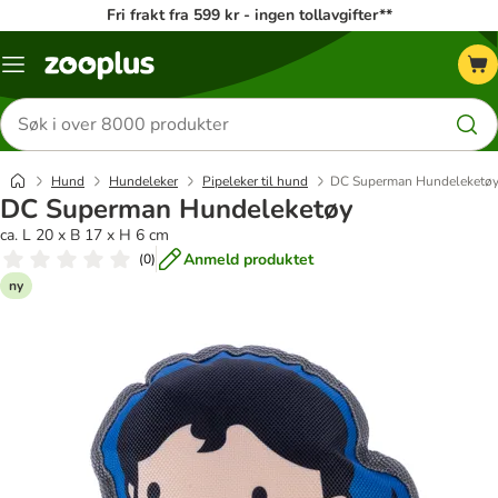
Fri frakt fra 599 kr - ingen tollavgifter**
Katalogmeny
Søk
etter
produkter
Hund
Hundeleker
Pipeleker til hund
DC Superman Hundeleketø
DC Superman Hundeleketøy
ca. L 20 x B 17 x H 6 cm
Anmeld produktet
(
0
)
ny