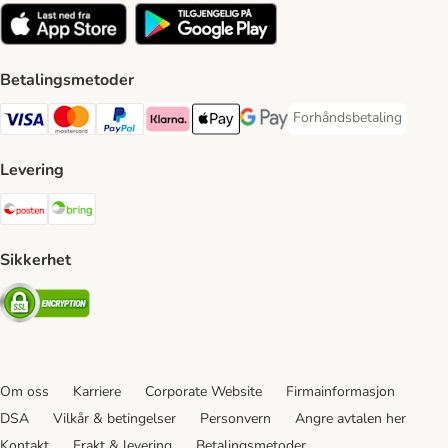
Betalingsmetoder
Forhåndsbetaling
Forhåndsbetaling Paym
Visa Payment Method
Mastercard Payment Method
PayPal Payment Method
Klarna Payment Method
Apple Pay Payment Method
Google Pay Payment Method
Levering
Posten Shipping Method
Bring Shipping Method
Sikkerhet
Security
Om oss
Karriere
Corporate Website
Firmainformasjon
DSA
Vilkår & betingelser
Personvern
Angre avtalen her
Kontakt
Frakt & levering
Betalingsmetoder