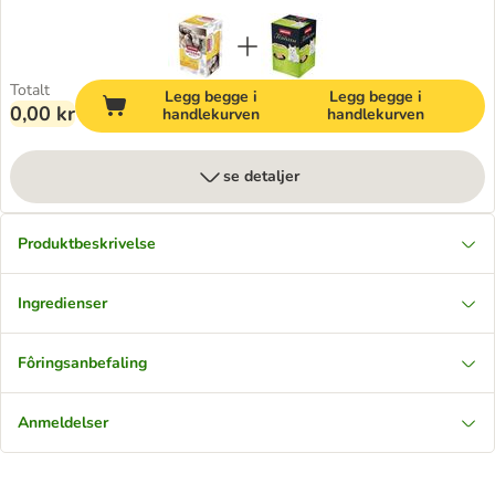
Totalt
Legg begge i
Legg begge i
0,00 kr
handlekurven
handlekurven
se detaljer
Produktbeskrivelse
Ingredienser
Fôringsanbefaling
Anmeldelser