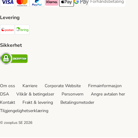
Forhåndsbetaling
Forhåndsbetaling Paym
Visa Payment Method
Mastercard Payment Method
PayPal Payment Method
Klarna Payment Method
Apple Pay Payment Method
Google Pay Payment Method
Levering
Posten Shipping Method
Bring Shipping Method
Sikkerhet
Security
Om oss
Karriere
Corporate Website
Firmainformasjon
DSA
Vilkår & betingelser
Personvern
Angre avtalen her
Kontakt
Frakt & levering
Betalingsmetoder
Tilgjengelighetserklæring
© zooplus SE
2026