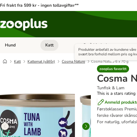
Fri frakt fra 599 kr - ingen tollavgifter**
Hund
Katt
Små kjæledyr
Åpne kategorimeny: Hund
Åpne kategorimeny: Katt
Produkter anbefalt av kundene vår
svært bra forhold mellom pris og kva
Katt
Kattemat (våtfôr)
Cosma Nature
Cosma Nature 6 x 70 g
zooplus favoritt
Cosma Na
Tunfisk & Lam
This is a stars rating
Anmeld produkt
Førsteklasses Premiu
ferske råvarer skånso
For naturlig, uforfal