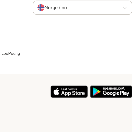
Norge / no
33 zooPoeng