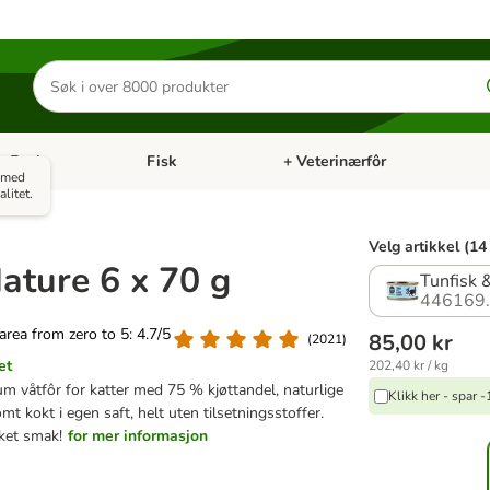
Søk
etter
produkter
Fugl
Fisk
+ Veterinærfôr
Åpne kategorimeny: Små kjæledyr
Åpne kategorimeny: Fugl
Åpne kategorimeny: Fisk
Åp
e med
litet.
Velg artikkel (14
ture 6 x 70 g
Tunfisk 
446169
 area from zero to 5: 4.7/5
85,00 kr
(
2021
)
et
202,40 kr / kg
m våtfôr for katter med 75 % kjøttandel, naturlige
Klikk her - spar 
mt kokt i egen saft, helt uten tilsetningsstoffer.
sket smak!
for mer informasjon