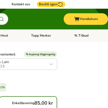
Kontakt oss
Bestill igjen
Handlekurv
Hest
Topp Merker
% Tilbud
ne kategorimeny: + Veterinærfôr
Åpne kategorimeny: Hest
Åpne kategorimeny: Top
 varianter)
% kupong tilgjengelig
& Lam
.15
-10%
85,00 kr
Enkeltlevering