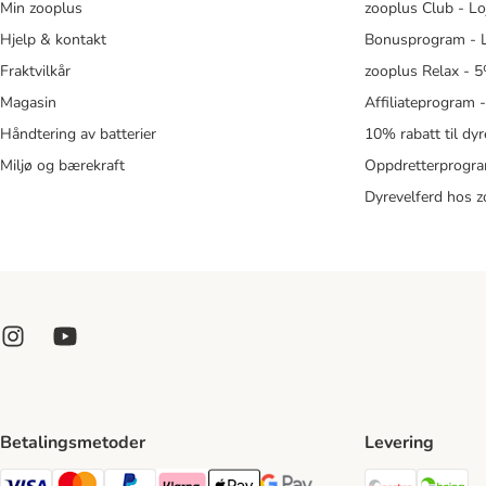
Min zooplus
zooplus Club - Lo
Hjelp & kontakt
Bonusprogram - L
Fraktvilkår
zooplus Relax - 5
Magasin
Affiliateprogram 
Håndtering av batterier
10% rabatt til dy
Miljø og bærekraft
Oppdretterprogra
Dyrevelferd hos 
Betalingsmetoder
Levering
Posten Sh
Br