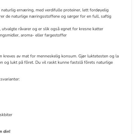
naturlig ernæring, med verdifulle proteiner, lett fordøyelig
er de naturlige næringsstoffene og sørger for en full, saftig
utvalgte råvarer og er slik også egnet for kresne katter
ngsmidler, aroma- eller fargestoffer
m kreves av mat for menneskelig konsum. Gjør luktetesten og la
og lukt på fôret. Du vil raskt kunne fastslå fôrets naturlige
svarianter:
skbiter
n din!