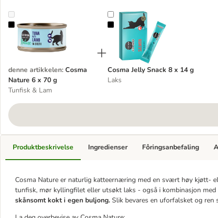
Cosma Nature 6 x 70 g
Cosma Jelly Snack 8 x 14 g
denne artikkelen
:
Cosma
Cosma Jelly Snack 8 x 14 g
Nature 6 x 70 g
Laks
Tunfisk & Lam
Produktbeskrivelse
Ingredienser
Fôringsanbefaling
A
Cosma Nature er naturlig katteernæring med en svært høy kjøtt- e
tunfisk, mør kyllingfilet eller utsøkt laks - også i kombinasjon med 
skånsomt kokt i egen buljong.
Slik bevares en uforfalsket og ren 
La deg overbevise av Cosma Nature: