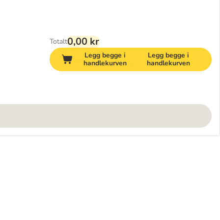
0,00 kr
Totalt
Legg begge i
Legg begge i
handlekurven
handlekurven