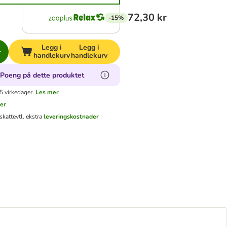
72,30 kr
-15%
Legg i
Legg i
handlekurv
handlekurv
oPoeng på dette produktet
5 virkedager.
Les mer
er
skatt
evtl. ekstra
leveringskostnader