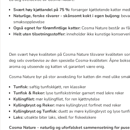
Svært høy kjøttandel på 75 %:
forsørger kjøttetende katter med 
Naturlige, ferske råvarer - skånsomt kokt i egen buljong:
bevar
smaksopplevelse
Også egnet for fôrømfintlige katter:
Cosma Nature består av få, 
Helt uten tilsetningsstoffer:
inneholder ikke kunstige konserveri
Den svært høye kvaliteten på Cosma Nature tilsvarer kvaliteten so
deg selv overbevise av den spesielle Cosma-kvaliteten: Åpne boksen 
aroma og utseende og katten vil garantert være enig.
Cosma Nature byr på stor avveksling for katten din med ulike smak
Tunfisk:
saftig tunfiskkjøtt, ren klassiker
Tunfisk & Reker:
lyse tunfiskstrimler garnert med lekre reker
Kyllingfilet:
mør kyllingfilet, for ren kjøttnytelse
Kyllingbryst og Reker:
møre kyllingbryst forfinet med reker
Kyllingbryst og Tunfisk:
duett av møre kyllingbryst og lyse tunfi
Laks:
utsøkte biter laks, ideell for fiskeelskere
Cosma Nature - naturlig og uforfalsket sammensetning for puse