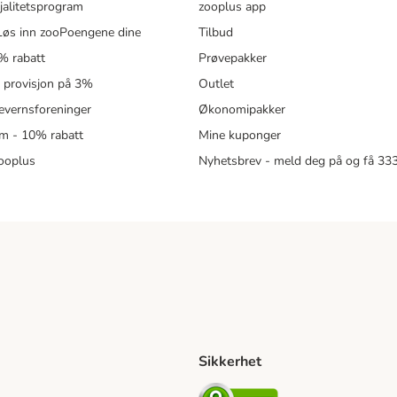
jalitetsprogram
zooplus app
øs inn zooPoengene dine
Tilbud
% rabatt
Prøvepakker
- provisjon på 3%
Outlet
revernsforeninger
Økonomipakker
m - 10% rabatt
Mine kuponger
zooplus
Nyhetsbrev - meld deg på og få 3
Sikkerhet
ipping Method
ing Shipping Method
Security