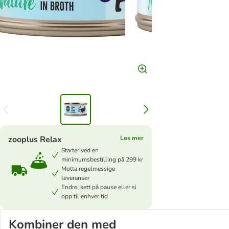
zooplus Relax
Les mer
Starter ved en
minimumsbestilling på 299 kr
Motta regelmessige
leveranser
Endre, sett på pause eller si
opp til enhver tid
Kombiner den med