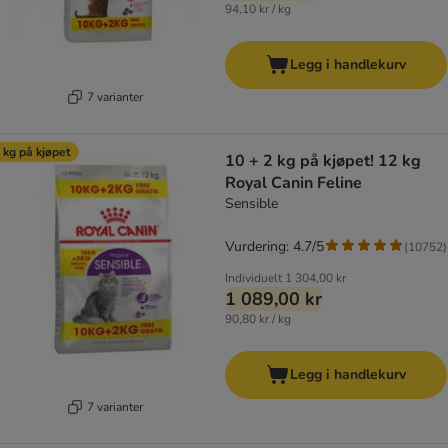
94,10 kr / kg
Legg i handlekurv
7 varianter
 kg på kjøpet
10 + 2 kg på kjøpet! 12 kg
Royal Canin Feline
Sensible
Vurdering: 4.7/5
(
10752
)
Individuelt
1 304,00 kr
1 089,00 kr
90,80 kr / kg
Legg i handlekurv
7 varianter