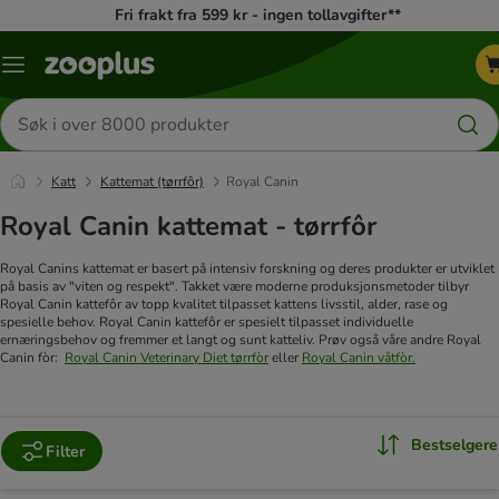
Fri frakt fra 599 kr - ingen tollavgifter**
Katalogmeny
Søk
etter
produkter
Katt
Kattemat (tørrfôr)
Royal Canin
Royal Canin kattemat - tørrfôr
Royal Canins kattemat er basert på intensiv forskning og deres produkter er utviklet
på basis av "viten og respekt". Takket være moderne produksjonsmetoder tilbyr
Royal Canin kattefôr av topp kvalitet tilpasset kattens livsstil, alder, rase og
spesielle behov. Royal Canin kattefôr er spesielt tilpasset individuelle
ernæringsbehov og fremmer et langt og sunt katteliv.
Prøv også våre andre Royal
Canin fòr:
Royal Canin Veterinary Diet tørrfòr
eller
Royal Canin våtfòr.
Bestselgere
Filter