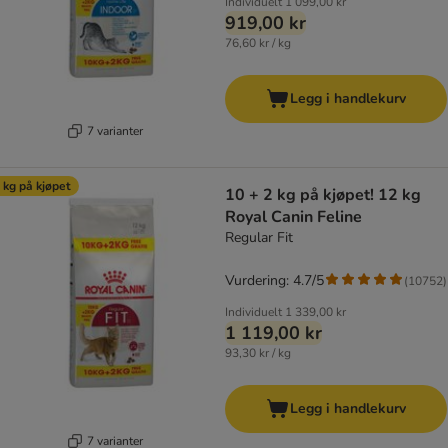
Individuelt
1 099,00 kr
919,00 kr
76,60 kr / kg
Legg i handlekurv
7 varianter
 kg på kjøpet
10 + 2 kg på kjøpet! 12 kg
Royal Canin Feline
Regular Fit
Vurdering: 4.7/5
(
10752
)
Individuelt
1 339,00 kr
1 119,00 kr
93,30 kr / kg
Legg i handlekurv
7 varianter