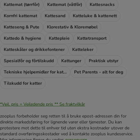
Kattemat (tørrfôr)
Kattemat (våtfôr)
Kattesnacks
Kornfri kattemat
Kattesand
Katteluke & kattenett
Katteseng & Pute
Klorestativ & Kloremøbel
Kattedo & hygiene
Kattepleie
Kattetransport
Katteskåler og drikkefontener
Katteleker
Spesialfôr og fôrtilskudd
Kattunger
Praktisk utstyr
Tekniske hjelpemidler for katter
Pet Parents - alt for deg
Tilskudd for katter
*Veil. pris = Veiledende pris **
Se fraktvilkår
zooplus forbeholder seg retten til å bruke epost-adressen din for
direkte markedsføring for lignende varer eller tjenester. Du kan
protestere mot dette til enhver tid uten ekstra kostnader utover de
standard overføringsskostader ved å kontakte zooplus kundeservice.
Mer informasjon finner du under:
personvern