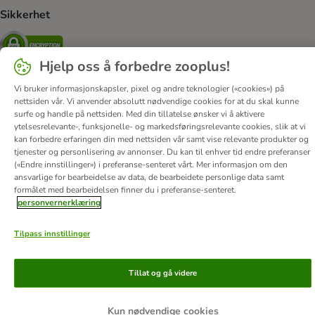
Sikkerhet
Security
Hjelp oss å forbedre zooplus!
Vi bruker informasjonskapsler, pixel og andre teknologier («cookies») på
nettsiden vår. Vi anvender absolutt nødvendige cookies for at du skal kunne
Om oss
Karriere
Corporate Website
Firmainformasjon
surfe og handle på nettsiden. Med din tillatelse ønsker vi å aktivere
DSA
Vilkår & betingelser
Personvern
Angre avtalen her
ytelsesrelevante-, funksjonelle- og markedsføringsrelevante cookies, slik at vi
kan forbedre erfaringen din med nettsiden vår samt vise relevante produkter og
Kontakt
Frakt & levering
Betalingsmetoder
tjenester og personlisering av annonser. Du kan til enhver tid endre preferanser
Tilgjengelighetserklæring
(«Endre innstillinger») i preferanse-senteret vårt. Mer informasjon om den
ansvarlige for bearbeidelse av data, de bearbeidete personlige data samt
formålet med bearbeidelsen finner du i preferanse-senteret.
© zooplus SE
2026
personvernerklæring
Tilpass innstillinger
Tillat og gå videre
Kun nødvendige cookies