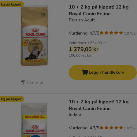
 kg på kjøpet
10 + 2 kg på kjøpet! 12 kg
Royal Canin Feline
Persian Adult
Vurdering: 4.7/5
(
10752
)
Individuelt
1 534,00 kr
1 279,00 kr
106,60 kr / kg
Legg i handlekurv
7 varianter
 kg på kjøpet
10 + 2 kg på kjøpet! 12 kg
Royal Canin Feline
Indoor
Vurdering: 4.7/5
(
10752
)