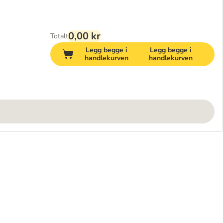
0,00 kr
Totalt
Legg begge i
Legg begge i
handlekurven
handlekurven