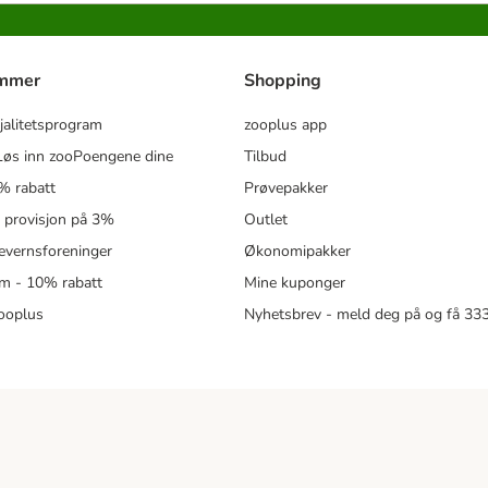
ammer
Shopping
jalitetsprogram
zooplus app
øs inn zooPoengene dine
Tilbud
% rabatt
Prøvepakker
- provisjon på 3%
Outlet
revernsforeninger
Økonomipakker
m - 10% rabatt
Mine kuponger
zooplus
Nyhetsbrev - meld deg på og få 3