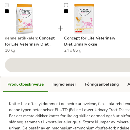
Concept for Life Veterinary Diet Urinary
Concept for Life Veterinary Diet U
denne artikkelen
:
Concept
Concept for Life Veterinary
for Life Veterinary Diet
Diet Urinary okse
Urinary
10 kg
24 x 85 g
Produktbeskrivelse
Ingredienser
Fôringsanbefaling
A
Katter har ofte sykdommer i de nedre urinveiene, f.eks. blærebetenne
denne typen betennelser FLUTD (Feline Lower Urinary Tract Disease
For det meste drikker katter for lite og skiller dermed også ut altfor
slår seg sammen til krystaller eller grus. Større klumper av mineraler
urinen. De består av en magnesium-ammonium-fosfat-forbindelse og