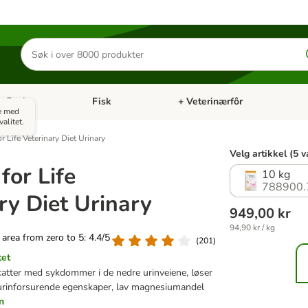
Søk
etter
produkter
Fugl
Fisk
+ Veterinærfôr
Åpne kategorimeny: Små kjæledyr
Åpne kategorimeny: Fugl
Åpne kategorimeny: Fisk
Åp
e med
alitet.
r Life Veterinary Diet Urinary
Velg artikkel (5 v
for Life
10 kg
788900.
ry Diet Urinary
949,00 kr
94,90 kr / kg
g area from zero to 5: 4.4/5
(
201
)
tet
katter med sykdommer i de nedre urinveiene, løser
, urinforsurende egenskaper, lav magnesiumandel
n