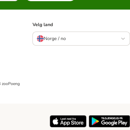
Velg land
Norge / no
33 zooPoeng