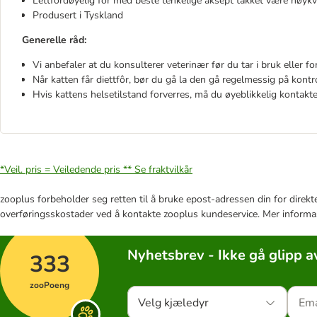
Lettfordøyelig fôr med beste tenkelige aksept takket være høykva
Produsert i Tyskland
Generelle råd:
Vi anbefaler at du konsulterer veterinær før du tar i bruk eller fo
Når katten får diettfôr, bør du gå la den gå regelmessig på kontr
Hvis kattens helsetilstand forverres, må du øyeblikkelig kontakte
*Veil. pris = Veiledende pris **
Se fraktvilkår
zooplus forbeholder seg retten til å bruke epost-adressen din for direkt
overføringsskostader ved å kontakte zooplus kundeservice. Mer informa
Nyhetsbrev - Ikke gå glipp a
333
zooPoeng
Velg kjæledyr