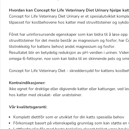
Hvordan kan Concept for Life Veterinary Diet Urinary hjelpe kat
Concept for Life Veterinary Diet Urinary er et spesialutviklet komp
tilpasset for kostbehovene hos katter med struvittsteiner og sykdo
Fôret har urinforsursende egenskaper som kan bidra til å løse opp 
struvittsteiner for det meste består av magnesium og fosfor, har Co
tilstrekkelig for kattens behov) andel magnesium og fosfor.
Resultatet blir en betydelig reduksjon av pH-verdien i urinen. Vide
omega-6-fettsyrer, noe som kan bidra til en skinnende pels og smi
Concept for Life Veterinary Diet - skreddersydd for kattens kostbe
Kontraindikasjoner:
Ikke egnet for drektige eller digivende katter eller kattunger, ved le
hos katter med oksalat- eller uratsteiner.
Vår kvalitetsgaranti:
Komplett diettfôr som er utviklet for din katts spesielle behov
Fôrkonsept basert på vitenskapelig grunnlag som kan støtte en