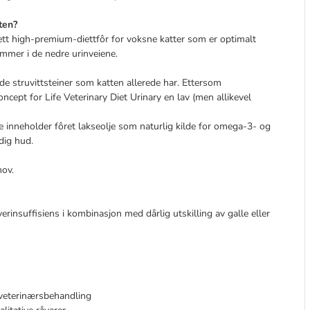
ten?
lett high-premium-diettfôr for voksne katter som er optimalt
mmer i de nedre urinveiene.
de struvittsteiner som katten allerede har. Ettersom
ncept for Life Veterinary Diet Urinary en lav (men allikevel
re inneholder fôret lakseolje som naturlig kilde for omega-3- og
dig hud.
hov.
verinsuffisiens i kombinasjon med dårlig utskilling av galle eller
 veterinærsbehandling