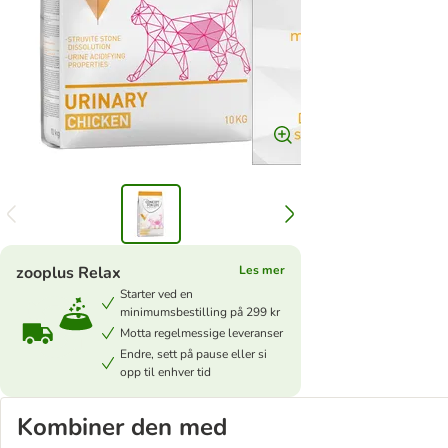
zooplus Relax
Les mer
Starter ved en
minimumsbestilling på 299 kr
Motta regelmessige leveranser
Endre, sett på pause eller si
opp til enhver tid
Kombiner den med