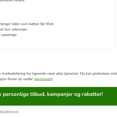
litative råvarer
rlenger tiden som katten får fôret.
oll hos veterinær.
 veterinær.
e markedsføring for lignende varer eller tjenester. Du kan protestere mot
sjon finner du under:
personvern
v personlige tilbud, kampanjer og rabatter!