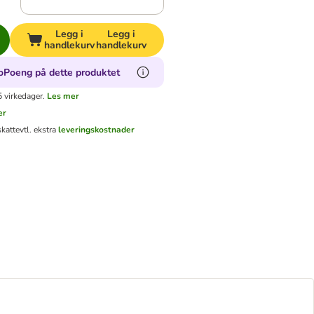
Legg i
Legg i
handlekurv
handlekurv
oPoeng på dette produktet
 virkedager.
Les mer
er
skatt
evtl. ekstra
leveringskostnader