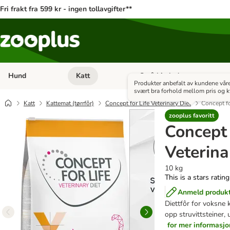
Fri frakt fra 599 kr - ingen tollavgifter**
Hund
Katt
Små kjæledyr
Åpne kategorimeny: Hund
Åpne kategorimeny: Katt
Produkter anbefalt av kundene vår
svært bra forhold mellom pris og kv
Katt
Kattemat (tørrfôr)
Concept for Life Veterinary Diet
Concept fo
zooplus favoritt
Concept 
Veterina
10 kg
This is a stars ratin
Anmeld produk
Diettfôr for voksne 
opp struvittsteiner
for mer informasjo