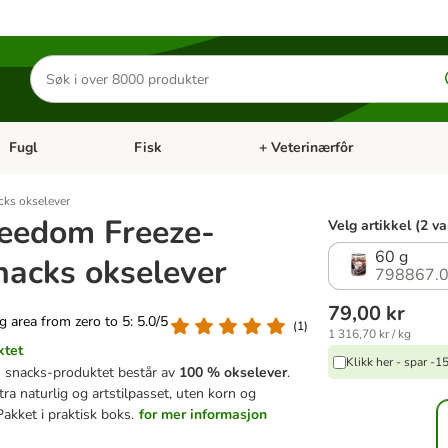
Søk
etter
produkter
Fugl
Fisk
+ Veterinærfôr
Åpne kategorimeny: Små kjæledyr
Åpne kategorimeny: Fugl
Åpne kategorimeny: Fisk
Åp
cks okselever
eedom Freeze-
Velg artikkel (2 va
60 g
nacks okselever
798867.
79,00 kr
ng area from zero to 5: 5.0/5
(
1
)
1 316,70 kr / kg
ktet
Klikk her - spar -
e
snacks-produktet består av
100 % okselever
.
tra naturlig og artstilpasset, uten korn og
Pakket i praktisk boks.
for mer informasjon