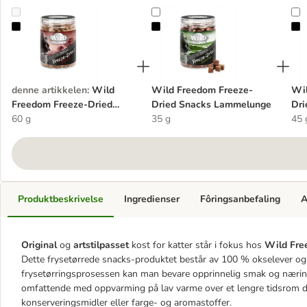
Wild Freedom Freeze-Dried Snacks okselever
Wild Freedom Freeze-Dried Snac
W
denne artikkelen
:
Wild
Wild Freedom Freeze-
Wil
Freedom Freeze-Dried
Dried Snacks Lammelunge
Dri
Snacks okselever
60 g
35 g
45 
Produktbeskrivelse
Ingredienser
Fôringsanbefaling
A
Original
og
artstilpasset
kost for katter står i fokus hos
Wild Fr
Dette frysetørrede snacks-produktet består av 100 % okselever o
frysetørringsprosessen kan man bevare opprinnelig smak og næring
omfattende med oppvarming på lav varme over et lengre tidsrom d
konserveringsmidler eller farge- og aromastoffer.