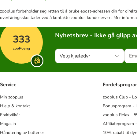
zooplus forbeholder seg retten til å bruke epost-adressen din for direkt
overføringsskostader ved å kontakte zooplus kundeservice. Mer informa
Nyhetsbrev - Ikke gå glipp a
333
zooPoeng
Velg kjæledyr
Service
Fordelsprogr
Min zooplus
zooplus Club - Lo
Hjelp & kontakt
Bonusprogram - L
Fraktvilkår
zooplus Relax - 5
Magasin
Affiliateprogram 
Håndtering av batterier
10% rabatt til dy