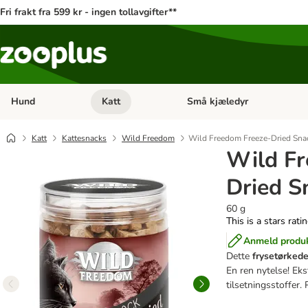
Fri frakt fra 599 kr - ingen tollavgifter**
Hund
Katt
Små kjæledyr
Åpne kategorimeny: Hund
Åpne kategorimeny: Katt
Katt
Kattesnacks
Wild Freedom
Wild Freedom Freeze-Dried Sna
Wild Fr
Dried S
60 g
This is a stars rati
Anmeld produ
Dette
frysetørked
En ren nytelse! Eks
tilsetningsstoffer. 