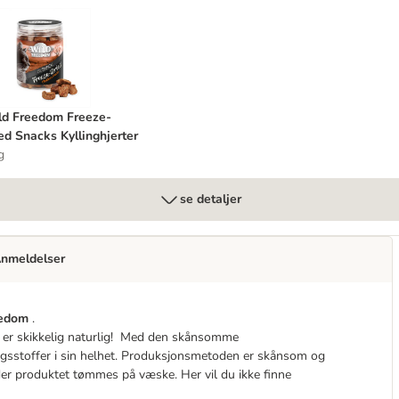
ks Lammelunge
ild Freedom Freeze-Dried Snacks Kyllinghjerter
d Freedom Freeze-
ed Snacks Kyllinghjerter
g
se detaljer
nmeldelser
eedom
.
g er skikkelig naturlig! Med den skånsomme
sstoffer i sin helhet.
Produksjonsmetoden er skånsom og
er produktet tømmes på væske. Her vil du ikke finne