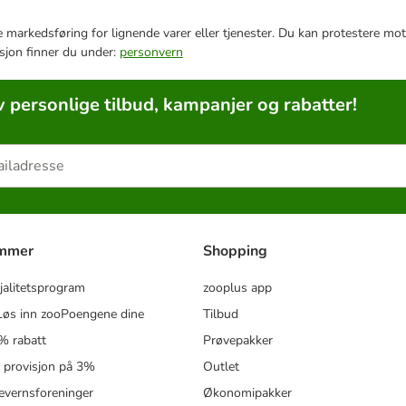
e markedsføring for lignende varer eller tjenester. Du kan protestere mot
sjon finner du under:
personvern
v personlige tilbud, kampanjer og rabatter!
ammer
Shopping
jalitetsprogram
zooplus app
øs inn zooPoengene dine
Tilbud
% rabatt
Prøvepakker
- provisjon på 3%
Outlet
revernsforeninger
Økonomipakker