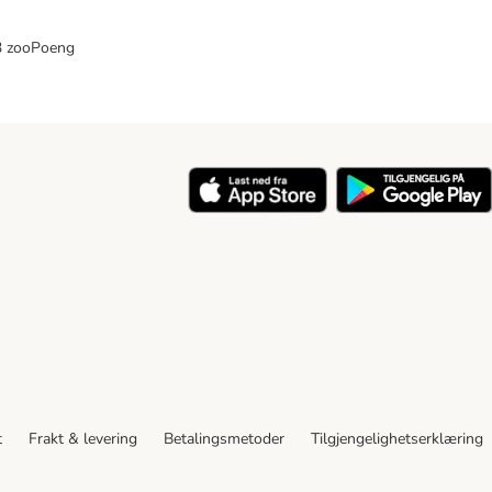
33 zooPoeng
t
Frakt & levering
Betalingsmetoder
Tilgjengelighetserklæring