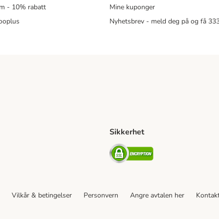
m - 10% rabatt
Mine kuponger
zooplus
Nyhetsbrev - meld deg på og få 3
Sikkerhet
ipping Method
ing Shipping Method
Security
Vilkår & betingelser
Personvern
Angre avtalen her
Kontak