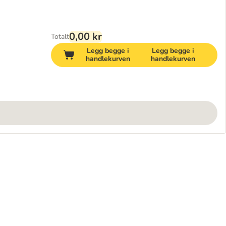
0,00 kr
Totalt
Legg begge i
Legg begge i
handlekurven
handlekurven