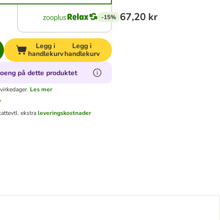
67,20 kr
-15%
Legg i
Legg i
handlekurv
handlekurv
oeng på dette produktet
virkedager.
Les mer
r
katt
evtl. ekstra
leveringskostnader