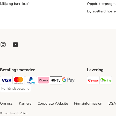
Miljø og bærekraft
Oppdretterprogra
Dyrevelferd hos 
Betalingsmetoder
Levering
Posten Sh
Br
Visa Payment Method
Mastercard Payment Method
PayPal Payment Method
Klarna Payment Method
Apple Pay Payment Method
Google Pay Payment Method
Forhåndsbetaling
Forhåndsbetaling Payment Method
Om oss
Karriere
Corporate Website
Firmainformasjon
DSA
© zooplus SE
2026