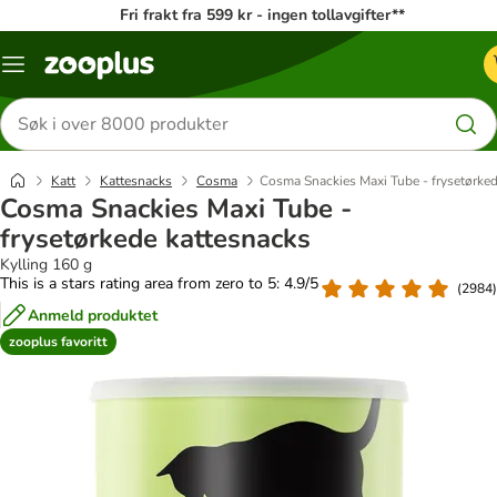
Fri frakt fra 599 kr - ingen tollavgifter**
Katalogmeny
Søk
etter
produkter
Katt
Kattesnacks
Cosma
Cosma Snackies Maxi Tube - frysetørked
Cosma Snackies Maxi Tube -
frysetørkede kattesnacks
Kylling 160 g
This is a stars rating area from zero to 5: 4.9/5
(
2984
)
Anmeld produktet
zooplus favoritt