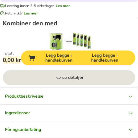
Levering innen 3-5 virkedager.
Les mer
Returvilkår
Les mer
Kombiner den med
Totalt
Legg begge i
Legg begge i
0,00 kr
handlekurven
handlekurven
se detaljer
Produktbeskrivelse
Ingredienser
Fôringsanbefaling