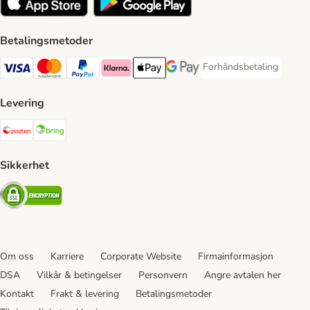
Betalingsmetoder
Forhåndsbetaling
Forhåndsbetaling Paym
Visa Payment Method
Mastercard Payment Method
PayPal Payment Method
Klarna Payment Method
Apple Pay Payment Method
Google Pay Payment Method
Levering
Posten Shipping Method
Bring Shipping Method
Sikkerhet
Security
Om oss
Karriere
Corporate Website
Firmainformasjon
DSA
Vilkår & betingelser
Personvern
Angre avtalen her
Kontakt
Frakt & levering
Betalingsmetoder