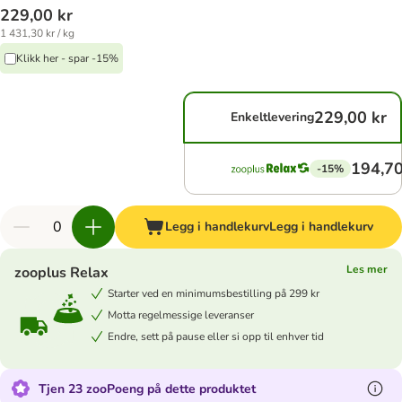
229,00 kr
1 431,30 kr / kg
Klikk her - spar -15%
229,00 kr
Enkeltlevering
194,70
-15%
Legg i handlekurv
Legg i handlekurv
Les mer
zooplus Relax
Starter ved en minimumsbestilling på 299 kr
Motta regelmessige leveranser
Endre, sett på pause eller si opp til enhver tid
Tjen 23 zooPoeng på dette produktet