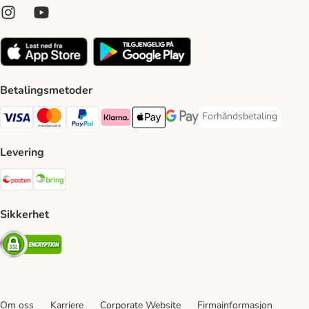
Betalingsmetoder
Forhåndsbetaling
Forhåndsbetaling Paym
Visa Payment Method
Mastercard Payment Method
PayPal Payment Method
Klarna Payment Method
Apple Pay Payment Method
Google Pay Payment Method
Levering
Posten Shipping Method
Bring Shipping Method
Sikkerhet
Security
Om oss
Karriere
Corporate Website
Firmainformasjon