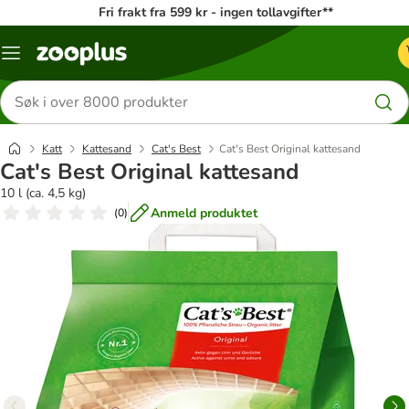
Fri frakt fra 599 kr - ingen tollavgifter**
Katalogmeny
Søk
etter
produkter
Katt
Kattesand
Cat's Best
Cat's Best Original kattesand
Cat's Best Original kattesand
10 l (ca. 4,5 kg)
Anmeld produktet
(
0
)