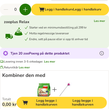
Legg i handlekurv
Legg i handlekurv
Les mer
zooplus Relax
Starter ved en minimumsbestilling på 299 kr
Motta regelmessige leveranser
Endre, sett på pause eller si opp til enhver tid
Tjen 20 zooPoeng på dette produktet
Levering innen 3-5 virkedager.
Les mer
Returvilkår
Les mer
Kombiner den med
Totalt
Legg begge i
Legg begge i
0,00 kr
handlekurven
handlekurven