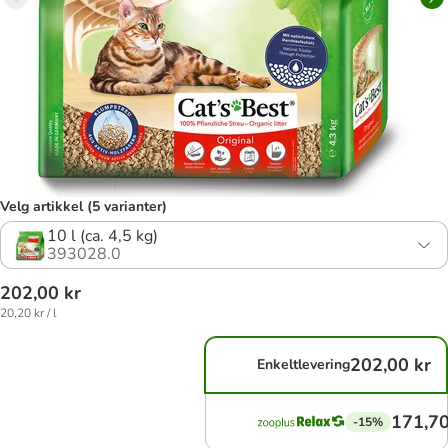
Velg artikkel (5 varianter)
10 l (ca. 4,5 kg)
393028.0
202,00 kr
20,20 kr / l
202,00 kr
Enkeltlevering
171,70
-15%