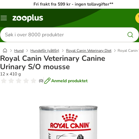
Fri frakt fra 599 kr - ingen tollavgifter**
Katalogmeny
Søk
etter
produkter
Hund
Hundefôr (våtfôr)
Royal Canin Veterinary Diet
Royal Canin 
Royal Canin Veterinary Canine
Urinary S/O mousse
12 x 410 g
Anmeld produktet
(
0
)