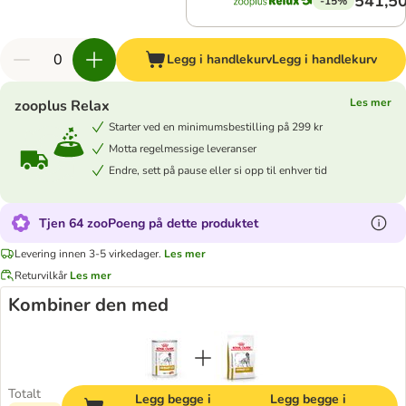
541,50
-15%
Legg i handlekurv
Legg i handlekurv
Les mer
zooplus Relax
Starter ved en minimumsbestilling på 299 kr
Motta regelmessige leveranser
Endre, sett på pause eller si opp til enhver tid
Tjen 64 zooPoeng på dette produktet
Levering innen 3-5 virkedager.
Les mer
Returvilkår
Les mer
Kombiner den med
Totalt
Legg begge i
Legg begge i