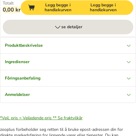
Totalt
Legg begge i
Legg begge i
0,00 kr
handlekurven
handlekurven
se detaljer
Produktbeskrivelse
Ingredienser
Fôringsanbefaling
Anmeldelser
*Veil. pris = Veiledende pris **
Se fraktvilkår
zooplus forbeholder seg retten til å bruke epost-adressen din for
direkte markedsføring for lignende varer eller tjenester. Du kan