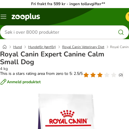
Fri frakt fra 599 kr - ingen tollavgifter**
Katalogmeny
Søk
etter
produkter
Hund
Hundefôr (tørrfôr)
Royal Canin Veterinary Diet
Royal Canin
Royal Canin Expert Canine Calm
Small Dog
4 kg
This is a stars rating area from zero to 5: 2.5/5
(
2
)
Anmeld produktet