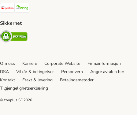
Posten Shipping Method
Bring Shipping Method
Sikkerhet
Security
Om oss
Karriere
Corporate Website
Firmainformasjon
DSA
Vilkår & betingelser
Personvern
Angre avtalen her
Kontakt
Frakt & levering
Betalingsmetoder
Tilgjengelighetserklæring
© zooplus SE
2026