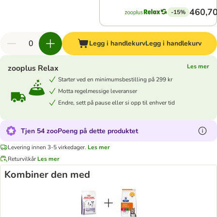
460,70
-15%
Legg i handlekurv
Legg i handlekurv
Les mer
zooplus Relax
Starter ved en minimumsbestilling på 299 kr
Motta regelmessige leveranser
Endre, sett på pause eller si opp til enhver tid
Tjen 54 zooPoeng på dette produktet
Levering innen 3-5 virkedager.
Les mer
Returvilkår
Les mer
Kombiner den med