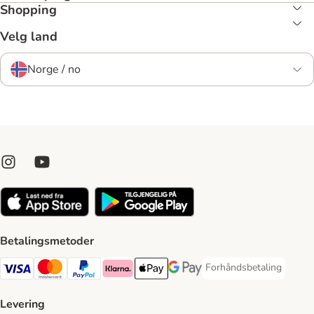
Shopping
Velg land
Norge / no
Betalingsmetoder
Forhåndsbetaling
Forhåndsbetaling Paym
Visa Payment Method
Mastercard Payment Method
PayPal Payment Method
Klarna Payment Method
Apple Pay Payment Method
Google Pay Payment Method
Levering