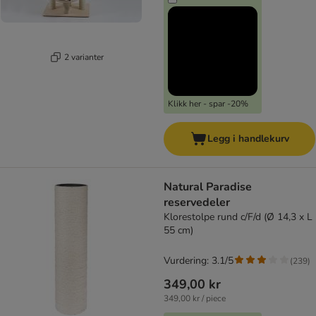
2 varianter
Klikk her - spar -20%
Legg i handlekurv
Natural Paradise
reservedeler
Klorestolpe rund c/F/d (Ø 14,3 x L
55 cm)
Vurdering: 3.1/5
(
239
)
349,00 kr
349,00 kr / piece