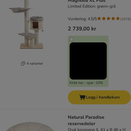
Magnolia XL Plus
Limited Edition: grønn-grå
Vurdering: 4.5/5
(
1676
)
2 739,00 kr
4 varianter
Klikk her - spar -10%
Legg i handlekurv
Natural Paradise
reservedeler
Oval koseseng (L 61 x B 46 x H