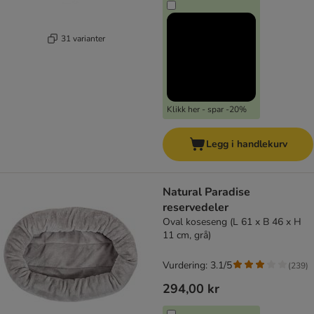
31 varianter
Klikk her - spar -20%
Legg i handlekurv
Natural Paradise
reservedeler
Oval koseseng (L 61 x B 46 x H
11 cm, grå)
Vurdering: 3.1/5
(
239
)
294,00 kr