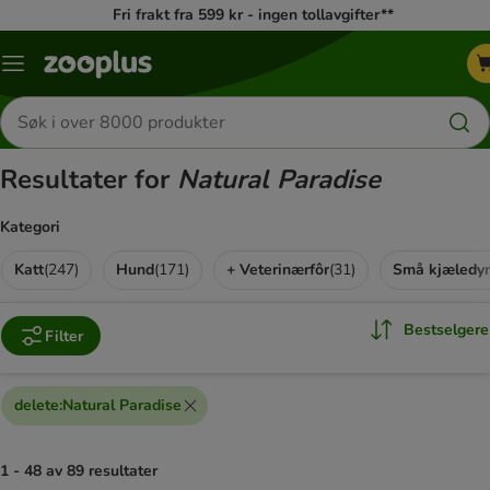
Fri frakt fra 599 kr - ingen tollavgifter**
Katalogmeny
Søk
etter
produkter
Resultater for
Natural Paradise
Kategori
Katt
(
247
)
Hund
(
171
)
+ Veterinærfôr
(
31
)
Små kjæledyr
Bestselgere
Filter
delete
:
Natural Paradise
1 - 48 av 89 resultater