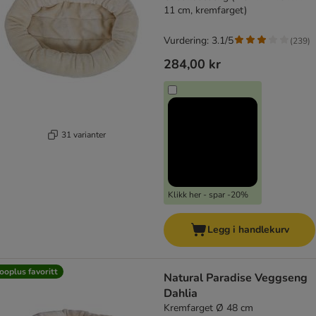
11 cm, kremfarget)
Vurdering: 3.1/5
(
239
)
284,00 kr
31 varianter
Klikk her - spar -20%
Legg i handlekurv
ooplus favoritt
Natural Paradise Veggseng
Dahlia
Kremfarget Ø 48 cm