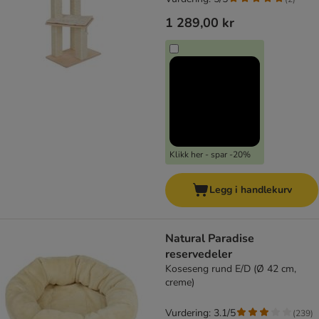
1 289,00 kr
Klikk her - spar -20%
Legg i handlekurv
Natural Paradise
reservedeler
Koseseng rund E/D (Ø 42 cm,
creme)
Vurdering: 3.1/5
(
239
)