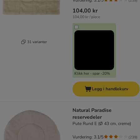
Vurdering: 3.1/5
(
239
)
104,00 kr
104,00 kr / piece
31 varianter
Klikk her - spar -20%
Legg i handlekurv
Natural Paradise
reservedeler
Pute Rund E (Ø 43 cm, creme)
Vurdering: 3.1/5
(
239
)