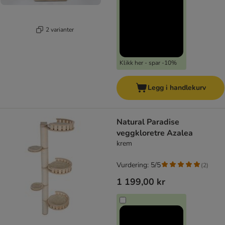
2 varianter
Klikk her - spar -10%
Legg i handlekurv
Natural Paradise
veggkloretre Azalea
krem
Vurdering: 5/5
(
2
)
1 199,00 kr