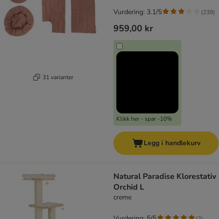
Vurdering: 3.1/5
(
239
)
959,00 kr
31 varianter
Klikk her - spar -10%
Legg i handlekurv
Natural Paradise Klorestativ
Orchid L
creme
Vurdering: 5/5
(
2
)