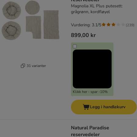
Magnolia XL Plus putesett:
grågrønn, kordfløyel
Vurdering: 3.1/5
(
239
)
899,00 kr
31 varianter
Klikk her - spar -10%
Legg i handlekurv
Natural Paradise
reservedeler