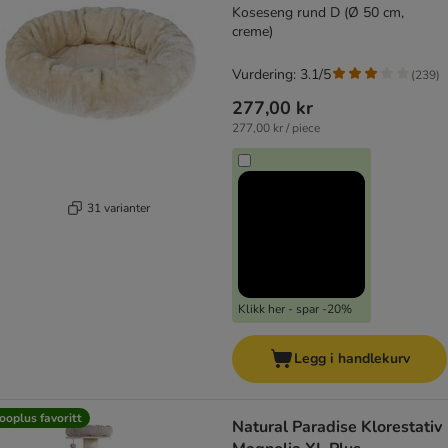
Koseseng rund D (Ø 50 cm,
creme)
Vurdering: 3.1/5
(
239
)
277,00 kr
277,00 kr / piece
31 varianter
Klikk her - spar -20%
Legg i handlekurv
ooplus favoritt
Natural Paradise Klorestativ