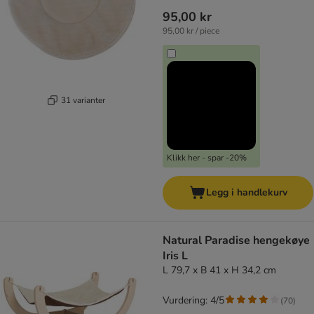
95,00 kr
95,00 kr / piece
31 varianter
Klikk her - spar -20%
Legg i handlekurv
Natural Paradise hengekøye
Iris L
L 79,7 x B 41 x H 34,2 cm
Vurdering: 4/5
(
70
)