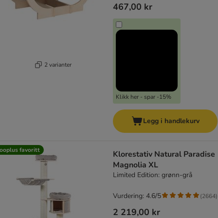
467,00 kr
2 varianter
Klikk her - spar -15%
Legg i handlekurv
ooplus favoritt
Klorestativ Natural Paradise
Magnolia XL
Limited Edition: grønn-grå
Vurdering: 4.6/5
(
2664
)
2 219,00 kr