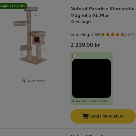
product items have been changed
ooplus favoritt
Natural Paradise Klorestativ
Magnolia XL Plus
Kremfarget
Vurdering: 4.5/5
(
1676
)
2 239,00 kr
4 varianter
Klikk her - spar -20%
Legg i handlekurv