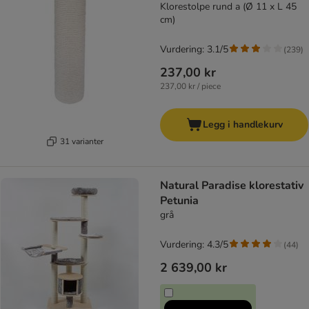
Klorestolpe rund a (Ø 11 x L 45
cm)
Vurdering: 3.1/5
(
239
)
237,00 kr
237,00 kr / piece
Legg i handlekurv
31 varianter
Natural Paradise klorestativ
Petunia
grå
Vurdering: 4.3/5
(
44
)
2 639,00 kr