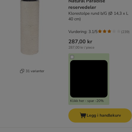
Natural Paradise
reservedeler
Klorestolpe rund b/G (Ø 14,3 x L
40 cm)
Vurdering: 3.1/5
(
239
)
287,00 kr
287,00 kr / piece
31 varianter
Klikk her - spar -20%
Legg i handlekurv