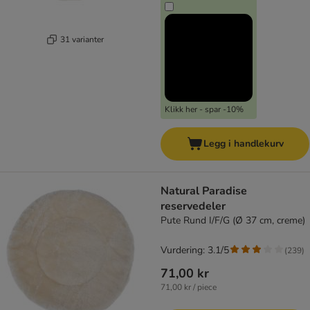
31 varianter
Klikk her - spar -10%
Legg i handlekurv
Natural Paradise
reservedeler
Pute Rund I/F/G (Ø 37 cm, creme)
Vurdering: 3.1/5
(
239
)
71,00 kr
71,00 kr / piece