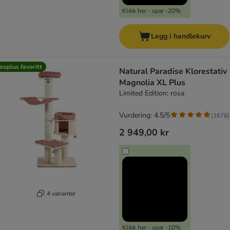
Klikk her - spar -20%
Legg i handlekurv
ooplus favoritt
Natural Paradise Klorestativ
Magnolia XL Plus
Limited Edition: rosa
Vurdering: 4.5/5
(
1676
)
2 949,00 kr
4 varianter
Klikk her - spar -10%