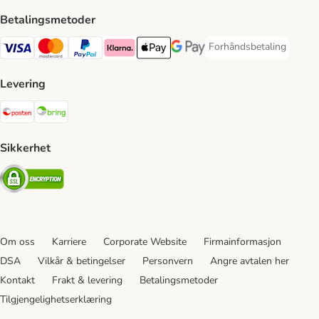
Betalingsmetoder
Forhåndsbetaling
Forhåndsbetaling Paym
Visa Payment Method
Mastercard Payment Method
PayPal Payment Method
Klarna Payment Method
Apple Pay Payment Method
Google Pay Payment Method
Levering
Posten Shipping Method
Bring Shipping Method
Sikkerhet
Security
Om oss
Karriere
Corporate Website
Firmainformasjon
DSA
Vilkår & betingelser
Personvern
Angre avtalen her
Kontakt
Frakt & levering
Betalingsmetoder
Tilgjengelighetserklæring