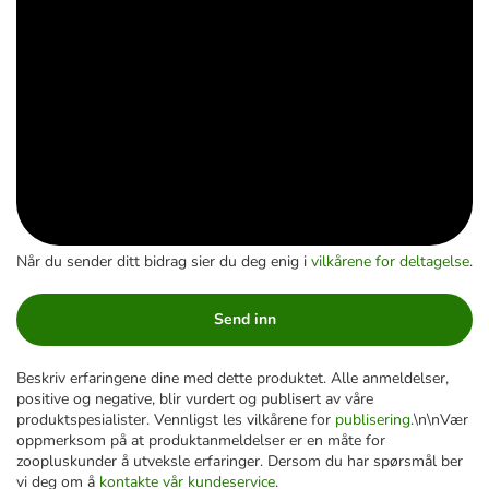
Når du sender ditt bidrag sier du deg enig i
vilkårene for deltagelse
.
Send inn
Beskriv erfaringene dine med dette produktet. Alle anmeldelser,
positive og negative, blir vurdert og publisert av våre
produktspesialister. Vennligst les vilkårene for
publisering
.\n\nVær
oppmerksom på at produktanmeldelser er en måte for
zoopluskunder å utveksle erfaringer. Dersom du har spørsmål ber
vi deg om å
kontakte vår kundeservice
.