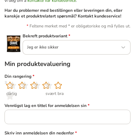
vi deg om å
kontakte vår kundeservice
.
Har du problemer med bestillingen eller leveringen din, eller
kanskje et produktrelatert spørsmål? Kontakt kundeservice!
Feltene merket med * er obligatoriske og må fylles ut.
Bekreft produktvariant
*
Jeg er ikke sikker
Min produktevaluering
Din rangering
*
1
2
3
4
5
dårlig
svært bra
Vennligst lag en tittel for anmeldelsen sin
*
Skriv inn anmeldelsen din nedenfor
*