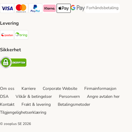
Forhåndsbetaling
Forhåndsbetaling Paym
Visa Payment Method
Mastercard Payment Method
PayPal Payment Method
Klarna Payment Method
Apple Pay Payment Method
Google Pay Payment Method
Levering
Posten Shipping Method
Bring Shipping Method
Sikkerhet
Security
Om oss
Karriere
Corporate Website
Firmainformasjon
DSA
Vilkår & betingelser
Personvern
Angre avtalen her
Kontakt
Frakt & levering
Betalingsmetoder
Tilgjengelighetserklæring
© zooplus SE
2026