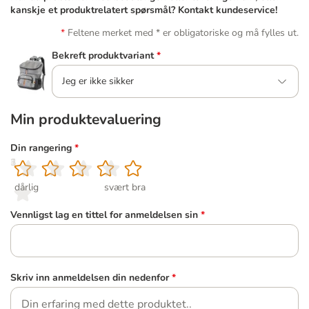
kanskje et produktrelatert spørsmål? Kontakt kundeservice!
Feltene merket med * er obligatoriske og må fylles ut.
Bekreft produktvariant
*
Jeg er ikke sikker
Min produktevaluering
Din rangering
*
1
2
3
4
5
dårlig
svært bra
Vennligst lag en tittel for anmeldelsen sin
*
Skriv inn anmeldelsen din nedenfor
*