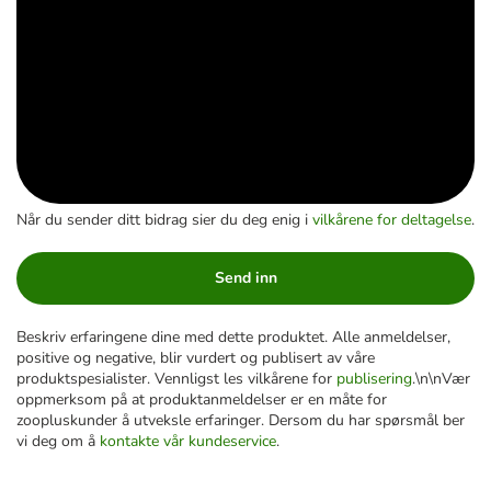
Når du sender ditt bidrag sier du deg enig i
vilkårene for deltagelse
.
Send inn
Beskriv erfaringene dine med dette produktet. Alle anmeldelser,
positive og negative, blir vurdert og publisert av våre
produktspesialister. Vennligst les vilkårene for
publisering
.\n\nVær
oppmerksom på at produktanmeldelser er en måte for
zoopluskunder å utveksle erfaringer. Dersom du har spørsmål ber
vi deg om å
kontakte vår kundeservice
.