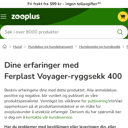
Fri frakt fra 599 kr - ingen tollavgifter**
Katalogmeny
Søk
etter
produkter
Hund
Hundebur og hundetransport
Hundeveske og hundesekk
Dine erfaringer med
Ferplast Voyager-ryggsekk 400
Beskriv erfaringene dine med dette produktet. Alle anmeldelser,
positive og negative, blir vurdert og publisert av våre
produktspesialister. Vennligst les vilkårene for
publisering
.\n\nVær
oppmerksom på at produktanmeldelser er en måte for
zoopluskunder å utveksle erfaringer. Dersom du har spørsmål ber
vi deg om å
kontakte vår kundeservice
.
Har du problemer med bestillingen eller leveringen din, eller