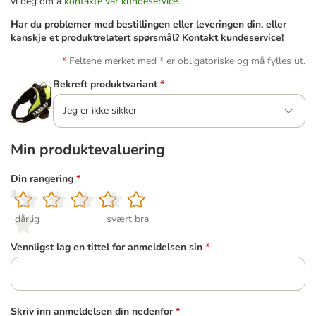
vi deg om å
kontakte vår kundeservice
.
Har du problemer med bestillingen eller leveringen din, eller
kanskje et produktrelatert spørsmål? Kontakt kundeservice!
Feltene merket med * er obligatoriske og må fylles ut.
Bekreft produktvariant
*
Jeg er ikke sikker
Min produktevaluering
Din rangering
*
1
2
3
4
5
dårlig
svært bra
Vennligst lag en tittel for anmeldelsen sin
*
Skriv inn anmeldelsen din nedenfor
*