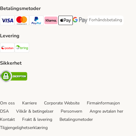
Betalingsmetoder
Forhåndsbetaling
Forhåndsbetaling Paym
Visa Payment Method
Mastercard Payment Method
PayPal Payment Method
Klarna Payment Method
Apple Pay Payment Method
Google Pay Payment Method
Levering
Posten Shipping Method
Bring Shipping Method
Sikkerhet
Security
Om oss
Karriere
Corporate Website
Firmainformasjon
DSA
Vilkår & betingelser
Personvern
Angre avtalen her
Kontakt
Frakt & levering
Betalingsmetoder
Tilgjengelighetserklæring