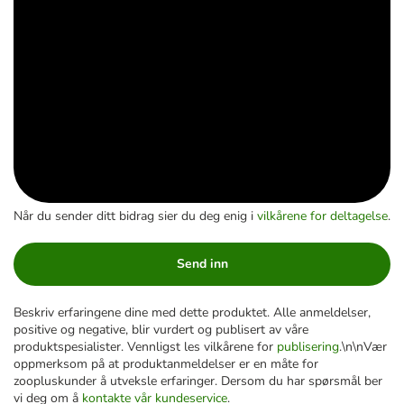
Når du sender ditt bidrag sier du deg enig i
vilkårene for deltagelse
.
Send inn
Beskriv erfaringene dine med dette produktet. Alle anmeldelser,
positive og negative, blir vurdert og publisert av våre
produktspesialister. Vennligst les vilkårene for
publisering
.\n\nVær
oppmerksom på at produktanmeldelser er en måte for
zoopluskunder å utveksle erfaringer. Dersom du har spørsmål ber
vi deg om å
kontakte vår kundeservice
.