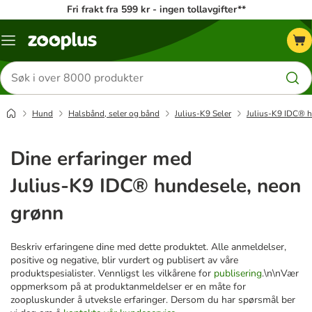
Fri frakt fra 599 kr - ingen tollavgifter**
Katalogmeny
Søk
etter
produkter
Hund
Halsbånd, seler og bånd
Julius-K9 Seler
Julius-K9 IDC® h
Dine erfaringer med
Julius-K9 IDC® hundesele, neon
grønn
Beskriv erfaringene dine med dette produktet. Alle anmeldelser,
positive og negative, blir vurdert og publisert av våre
produktspesialister. Vennligst les vilkårene for
publisering
.\n\nVær
oppmerksom på at produktanmeldelser er en måte for
zoopluskunder å utveksle erfaringer. Dersom du har spørsmål ber